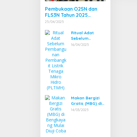
Pembukaan O2SN dan
FLS3N Tahun 2025
Tingkat Kecamatan
25/04/2025
Dibuka Bupati
Bengkayang
Ritual Adat
Sebelum
Pembangunan
16/04/2025
Pembangkit
Listrik Tenaga
Mikro Hidro
(PLTMH)
Makan Bergizi
Gratis (MBG) di
Bengkayang
14/03/2025
Mulai Diuji Coba