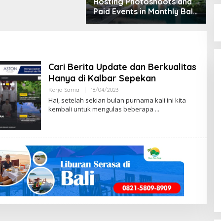
Hosting Photoshoots and
Paid Events in Monthly Bali
Villas
Cari Berita Update dan Berkualitas
Hanya di Kalbar Sepekan
Kerja Sama
|
18/04/2023
B
Y
Hai, setelah sekian bulan purnama kali ini kita
M
kembali untuk mengulas beberapa
E
N
G
E
N
A
L
B
E
N
G
K
A
Y
A
N
G