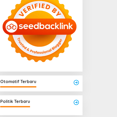
Otomatif Terbaru
engkayang Sukses
Area Laundry Rumah Bisa
aksanakan API Award
Menjadi Titik Rawan Rayap
025
Politik Terbaru
Jika Terlalu Lembap