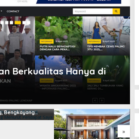
an Berkualitas Hanya di
apuak Jagoi
B
, Bengkayang
L
t Pendapat Saya
2
»