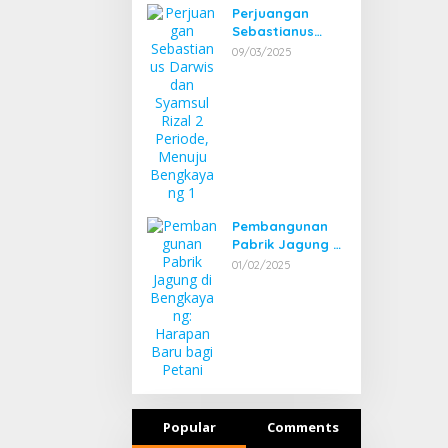
Perjuangan
Sebastianus
Darwis dan
09/03/2025
Syamsul Rizal 2
Periode, Menuju
Bengkayang 1
Pembangunan
Pabrik Jagung di
Bengkayang:
01/02/2025
Harapan Baru
bagi Petani
Popular
Comments