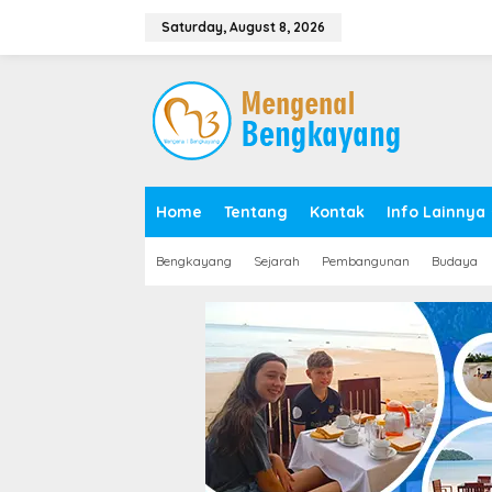
S
k
Saturday, August 8, 2026
i
p
t
o
c
o
n
t
e
Home
Tentang
Kontak
Info Lainnya
n
t
Bengkayang
Sejarah
Pembangunan
Budaya