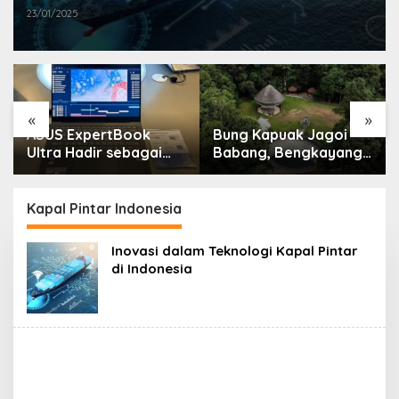
23/01/2025
«
»
ASUS ExpertBook
Bung Kapuak Jagoi
Ultra Hadir sebagai
Babang, Bengkayang
Laptop Flagship untuk
Menurut Pendapat
Produktivitas Berbasis
Saya
AI
Kapal Pintar Indonesia
Inovasi dalam Teknologi Kapal Pintar
di Indonesia