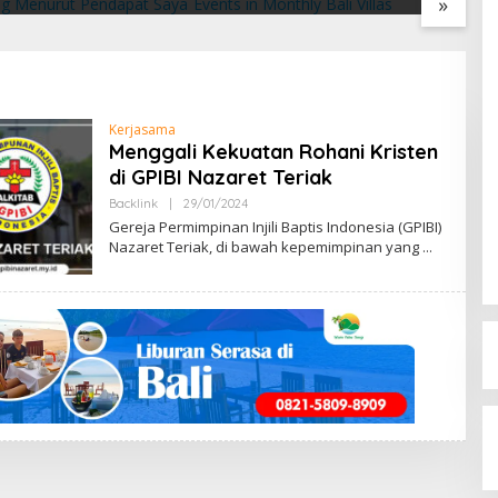
»
t Pendapat Saya
Villas
2
Kerjasama
Menggali Kekuatan Rohani Kristen
di GPIBI Nazaret Teriak
Backlink
|
29/01/2024
B
Y
Gereja Permimpinan Injili Baptis Indonesia (GPIBI)
M
Nazaret Teriak, di bawah kepemimpinan yang
E
N
G
E
N
A
L
B
E
N
G
K
A
Y
A
N