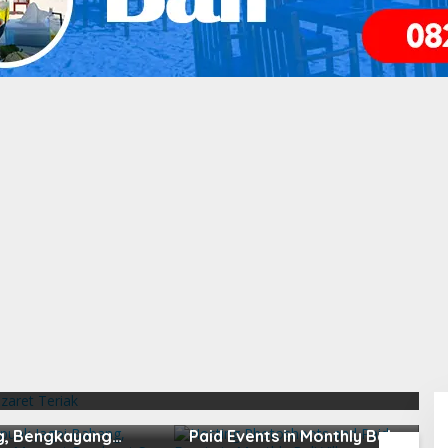
hani Kristen di GPIBI
apuak Jagoi
Hosting Photoshoots and
B
, Bengkayang
Paid Events in Monthly Bali
L