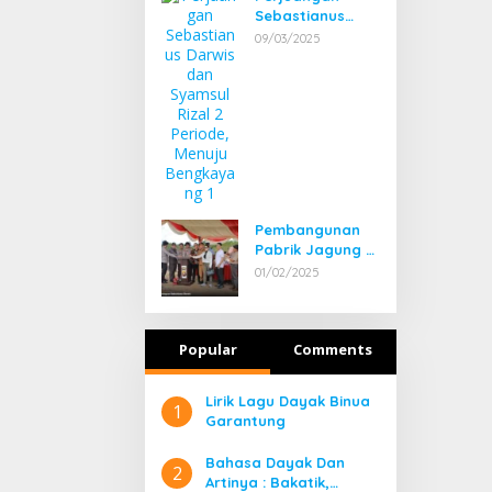
Sebastianus
Darwis dan
09/03/2025
Syamsul Rizal 2
Periode, Menuju
Bengkayang 1
Pembangunan
Pabrik Jagung di
Bengkayang:
01/02/2025
Harapan Baru
bagi Petani
Popular
Comments
Lirik Lagu Dayak Binua
1
Garantung
Bahasa Dayak Dan
2
Artinya : Bakatik,