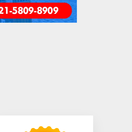
engkayang Sukses
Area Laundry Rumah Bisa
aksanakan API Award