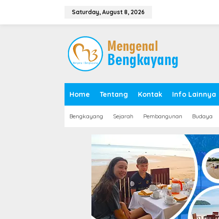
S
k
Saturday, August 8, 2026
i
p
t
o
c
o
n
t
e
Home
Tentang
Kontak
Info Lainnya
n
t
Bengkayang
Sejarah
Pembangunan
Budaya