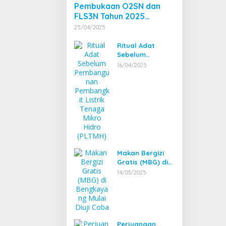
Pembukaan O2SN dan
FLS3N Tahun 2025
Tingkat Kecamatan
25/04/2025
Dibuka Bupati
Bengkayang
Ritual Adat
Sebelum
Pembangunan
16/04/2025
Pembangkit
Listrik Tenaga
Mikro Hidro
(PLTMH)
Makan Bergizi
Gratis (MBG) di
Bengkayang
14/03/2025
Mulai Diuji Coba
Perjuangan