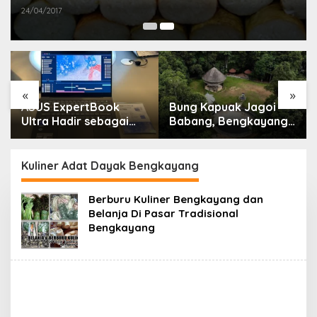
24/04/2017
«
»
ASUS ExpertBook
Bung Kapuak Jagoi
Ultra Hadir sebagai
Babang, Bengkayang
Laptop Flagship untuk
Menurut Pendapat
Produktivitas Berbasis
Saya
AI
Kuliner Adat Dayak Bengkayang
Berburu Kuliner Bengkayang dan
Belanja Di Pasar Tradisional
Bengkayang