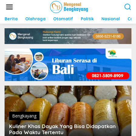
S
k
i
p
Berita
Olahraga
Otomatif
Politik
Nasional
Con
t
o
c
o
n
t
e
n
t
Bengkayang
Kuliner Khas Dayak Yang Bisa Didapatkan
Pada Waktu Tertentu