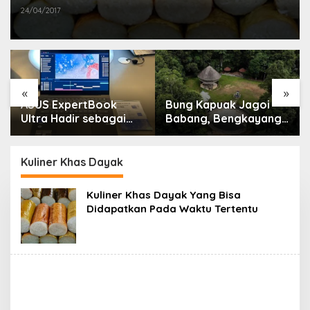
24/04/2017
«
»
ASUS ExpertBook
Bung Kapuak Jagoi
Ultra Hadir sebagai
Babang, Bengkayang
Laptop Flagship untuk
Menurut Pendapat
Produktivitas Berbasis
Saya
AI
Kuliner Khas Dayak
Kuliner Khas Dayak Yang Bisa
Didapatkan Pada Waktu Tertentu