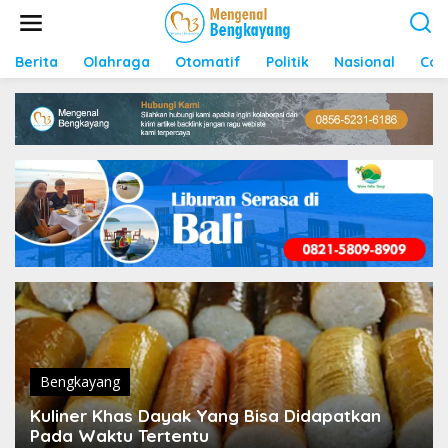
S
k
i
p
Berita
Olahraga
Otomatif
Politik
Nasional
Con
t
o
c
o
n
t
e
n
t
Bengkayang
Kuliner Khas Dayak Yang Bisa Didapatkan
Pada Waktu Tertentu