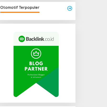
Area Laundry Rumah Bisa
Menjadi Titik Rawan Rayap
Otomotif Terpopuler
Jika Terlalu Lembap