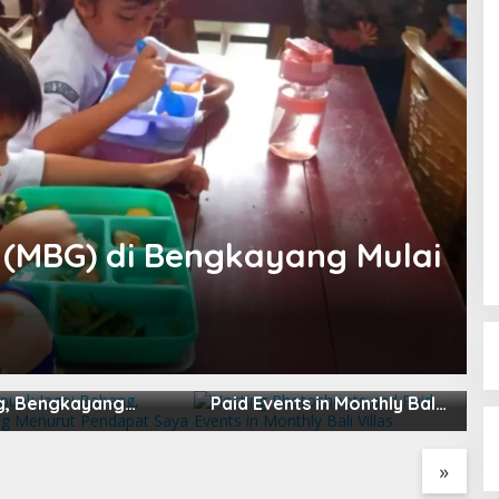
s (MBG) di Bengkayang Mulai
apuak Jagoi
Hosting Photoshoots and
B
, Bengkayang
Paid Events in Monthly Bali
L
t Pendapat Saya
Villas
2
»