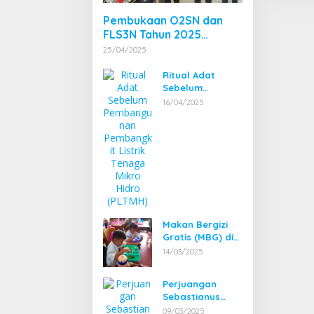
Pembukaan O2SN dan
FLS3N Tahun 2025
Tingkat Kecamatan
25/04/2025
Dibuka Bupati
Bengkayang
Ritual Adat
Sebelum
Pembangunan
16/04/2025
Pembangkit
Listrik Tenaga
Mikro Hidro
(PLTMH)
Makan Bergizi
Gratis (MBG) di
Bengkayang
14/03/2025
Mulai Diuji Coba
Perjuangan
Sebastianus
Darwis dan
09/03/2025