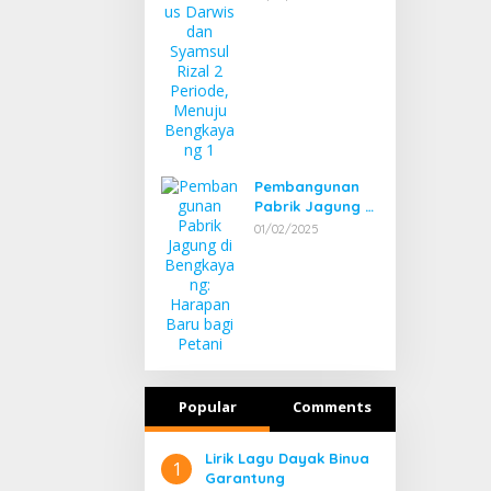
Syamsul Rizal 2
Periode, Menuju
Bengkayang 1
Pembangunan
Pabrik Jagung di
Bengkayang:
01/02/2025
Harapan Baru
bagi Petani
Popular
Comments
Lirik Lagu Dayak Binua
1
Garantung