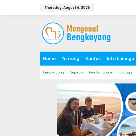
S
k
Thursday, August 6, 2026
i
p
t
o
c
o
n
t
e
Home
Tentang
Kontak
Info Lainnya
n
t
Bengkayang
Sejarah
Pembangunan
Budaya