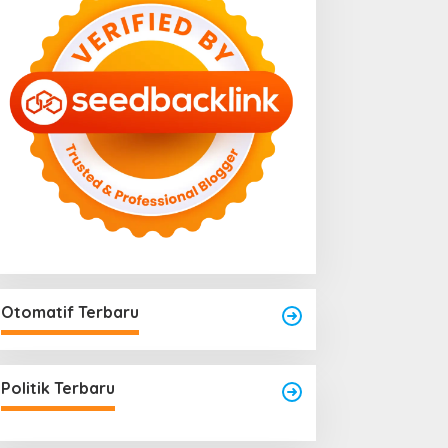
Otomatif Terbaru
engkayang Sukses
aksanakan API Award
025
Politik Terbaru