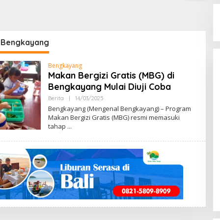
 Bengkayang
Bengkayang
Makan Bergizi Gratis (MBG) di
Bengkayang Mulai Diuji Coba
Berita
|
14/03/2025
B
Y
Bengkayang (Mengenal Bengkayang) – Program
M
Makan Bergizi Gratis (MBG) resmi memasuki
E
tahap
N
G
E
N
A
L
B
E
N
G
K
A
Y
A