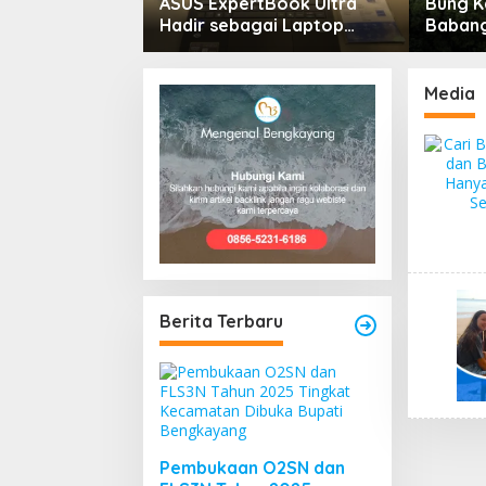
y Rumah Bisa
ASUS ExpertBook Ultra
Bung K
ik Rawan Rayap
Hadir sebagai Laptop
Babang
u Lembap
Flagship untuk
Menuru
Produktivitas Berbasis AI
Media
Berita Terbaru
Pembukaan O2SN dan