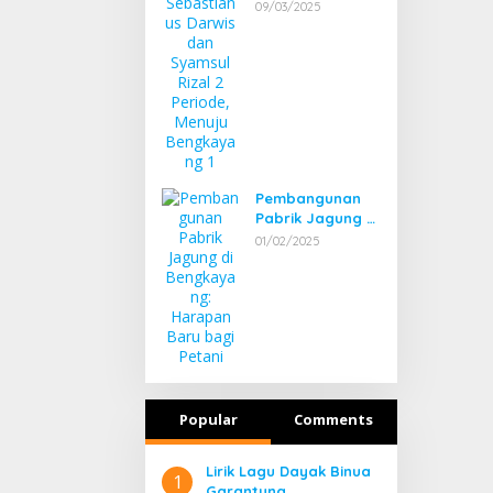
Darwis dan
09/03/2025
Syamsul Rizal 2
Periode, Menuju
Bengkayang 1
Pembangunan
Pabrik Jagung di
Bengkayang:
01/02/2025
Harapan Baru
bagi Petani
Popular
Comments
Lirik Lagu Dayak Binua
1
Garantung