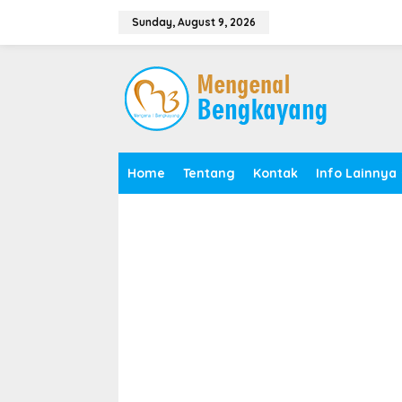
S
k
Sunday, August 9, 2026
i
p
t
o
c
o
n
t
e
Home
Tentang
Kontak
Info Lainnya
n
t