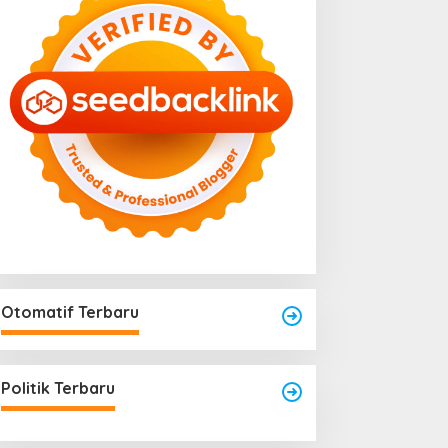
Otomatif Terbaru
engkayang Sukses
aksanakan API Award
025
Politik Terbaru