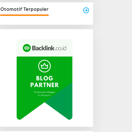
Area Laundry Rumah Bisa
Menjadi Titik Rawan Rayap
Otomotif Terpopuler
Jika Terlalu Lembap