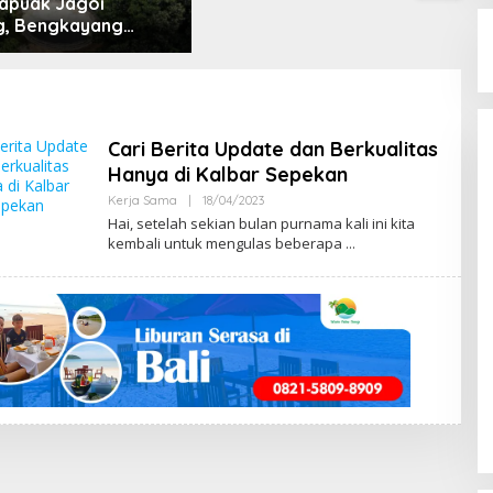
apuak Jagoi
, Bengkayang
t Pendapat Saya
Cari Berita Update dan Berkualitas
Hanya di Kalbar Sepekan
Kerja Sama
|
18/04/2023
B
Y
Hai, setelah sekian bulan purnama kali ini kita
M
kembali untuk mengulas beberapa
E
N
G
E
N
A
L
B
E
N
G
K
A
Y
A
N
G