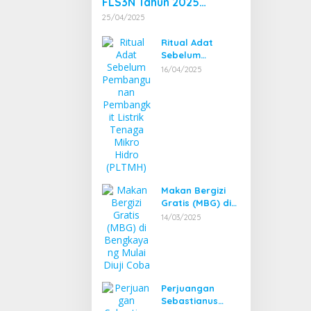
FLS3N Tahun 2025
Tingkat Kecamatan
25/04/2025
Dibuka Bupati
Bengkayang
Ritual Adat
Sebelum
Pembangunan
16/04/2025
Pembangkit
Listrik Tenaga
Mikro Hidro
(PLTMH)
Makan Bergizi
Gratis (MBG) di
Bengkayang
14/03/2025
Mulai Diuji Coba
Perjuangan
Sebastianus