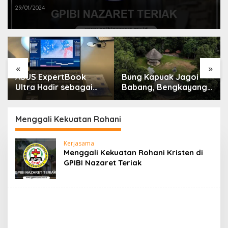
29/01/2024
«
»
ASUS ExpertBook
Bung Kapuak Jagoi
Ultra Hadir sebagai
Babang, Bengkayang
Laptop Flagship untuk
Menurut Pendapat
Produktivitas Berbasis
Saya
AI
Menggali Kekuatan Rohani
Kerjasama
Menggali Kekuatan Rohani Kristen di
GPIBI Nazaret Teriak