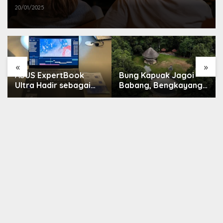
20/01/2025
«
»
ASUS ExpertBook
Bung Kapuak Jagoi
Ultra Hadir sebagai
Babang, Bengkayang
Laptop Flagship untuk
Menurut Pendapat
Produktivitas Berbasis
Saya
AI