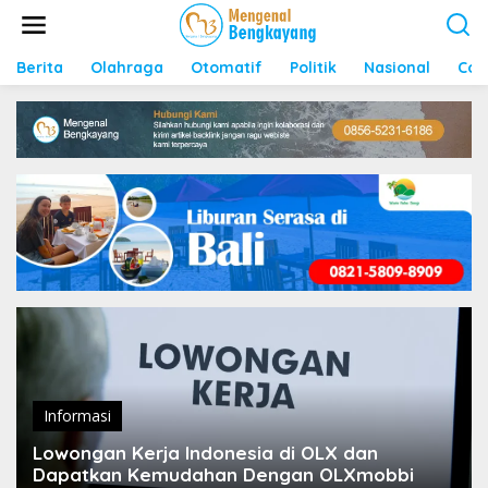
S
k
i
p
Berita
Olahraga
Otomatif
Politik
Nasional
Con
t
o
c
o
n
t
e
n
t
Informasi
Lowongan Kerja Indonesia di OLX dan
Dapatkan Kemudahan Dengan OLXmobbi