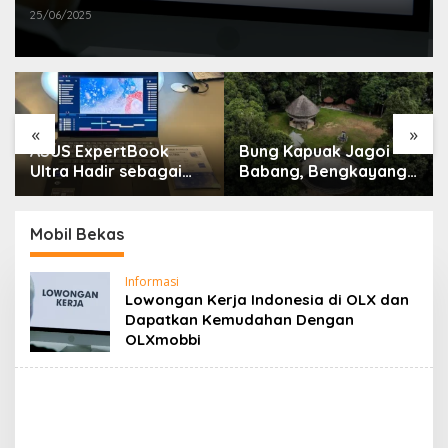
25/06/2025
«
»
ASUS ExpertBook
Bung Kapuak Jagoi
Ultra Hadir sebagai
Babang, Bengkayang
Laptop Flagship untuk
Menurut Pendapat
Produktivitas Berbasis
Saya
AI
Mobil Bekas
Informasi
Lowongan Kerja Indonesia di OLX dan
Dapatkan Kemudahan Dengan
OLXmobbi