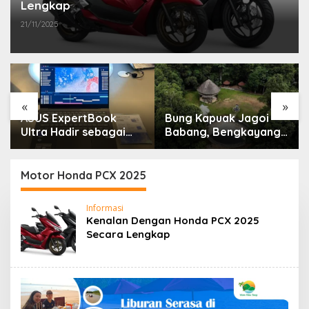
Lengkap
21/11/2025
«
»
ASUS ExpertBook
Bung Kapuak Jagoi
Ultra Hadir sebagai
Babang, Bengkayang
Laptop Flagship untuk
Menurut Pendapat
Produktivitas Berbasis
Saya
AI
Motor Honda PCX 2025
Informasi
Kenalan Dengan Honda PCX 2025
Secara Lengkap