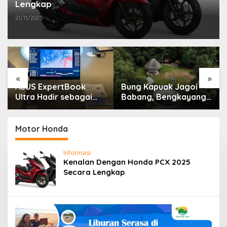
Lengkap
21/11/2025
«
»
ASUS ExpertBook
Bung Kapuak Jagoi
Ultra Hadir sebagai
Babang, Bengkayang
Laptop Flagship untuk
Menurut Pendapat
Produktivitas Berbasis
Saya
AI
Motor Honda
Informasi
Kenalan Dengan Honda PCX 2025
Secara Lengkap