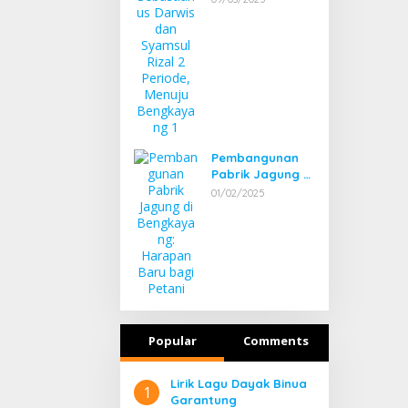
Syamsul Rizal 2
Periode, Menuju
Bengkayang 1
Pembangunan
Pabrik Jagung di
Bengkayang:
01/02/2025
Harapan Baru
bagi Petani
Popular
Comments
Lirik Lagu Dayak Binua
1
Garantung