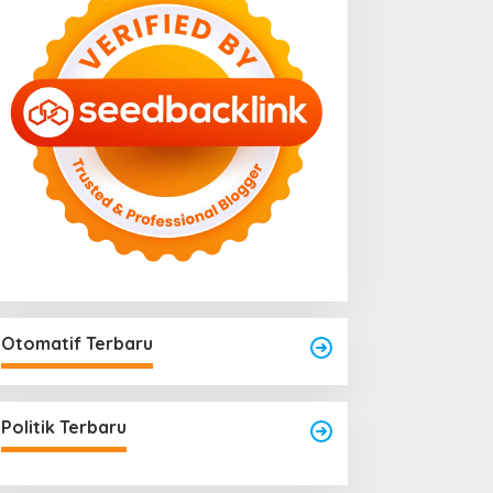
Menjadi Titik Rawan Rayap
Jika Terlalu Lembap
engkayang Sukses
aksanakan API Award
025
Otomatif Terbaru
Politik Terbaru