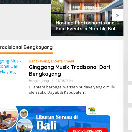
t Pendapat Saya
»
Hosting Photoshoots and
B
Paid Events in Monthly Bali
L
Villas
2
Tradisional Bengkayang
Bengkayang
,
Entertainment
Ginggong Musik Tradisonal Dari
Bengkayang
Bengkayang
|
23/08/2024
B
Y
Di antara berbagai warisan budaya yang dimiliki
M
oleh suku Dayak di Kabupaten
E
N
G
E
N
A
L
B
E
N