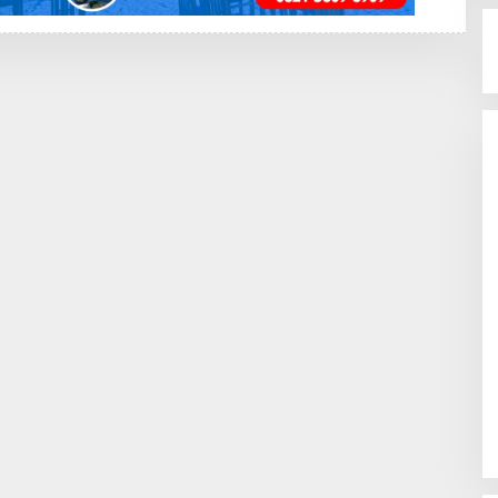
G
K
A
Y
A
N
G