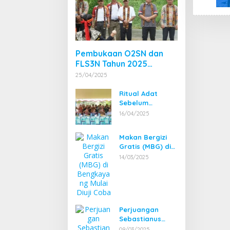
Pembukaan O2SN dan
FLS3N Tahun 2025
Tingkat Kecamatan
25/04/2025
Dibuka Bupati
Bengkayang
Ritual Adat
Sebelum
Pembangunan
16/04/2025
Pembangkit
Listrik Tenaga
Makan Bergizi
Mikro Hidro
Gratis (MBG) di
(PLTMH)
Bengkayang
14/03/2025
Mulai Diuji Coba
Perjuangan
Sebastianus
Darwis dan
09/03/2025