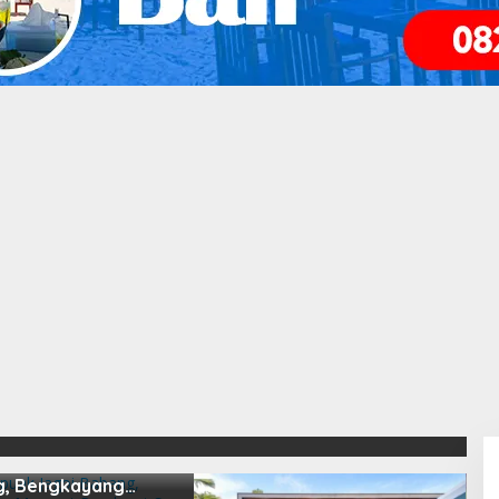
isonal Dari Bengkayang
apuak Jagoi
, Bengkayang