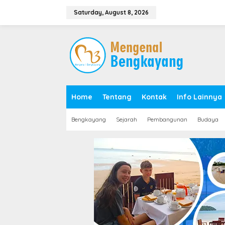
S
k
Saturday, August 8, 2026
i
p
t
o
c
o
n
t
e
Home
Tentang
Kontak
Info Lainnya
n
t
Bengkayang
Sejarah
Pembangunan
Budaya