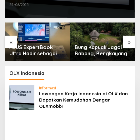
25/06/2025
«
»
ASUS ExpertBook
Bung Kapuak Jagoi
Ultra Hadir sebagai
Babang, Bengkayang
Laptop Flagship untuk
Menurut Pendapat
Produktivitas Berbasis
Saya
AI
OLX Indonesia
Informasi
Lowongan Kerja Indonesia di OLX dan
Dapatkan Kemudahan Dengan
OLXmobbi