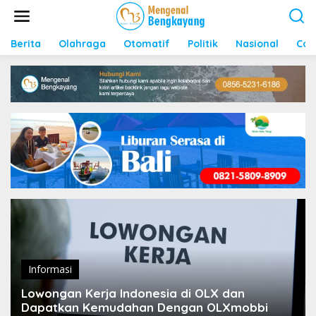
S
k
i
p
Berita
Olahraga
Otomatif
Politik
Nasional
Con
t
o
c
o
n
t
e
n
t
Informasi
Lowongan Kerja Indonesia di OLX dan
Dapatkan Kemudahan Dengan OLXmobbi