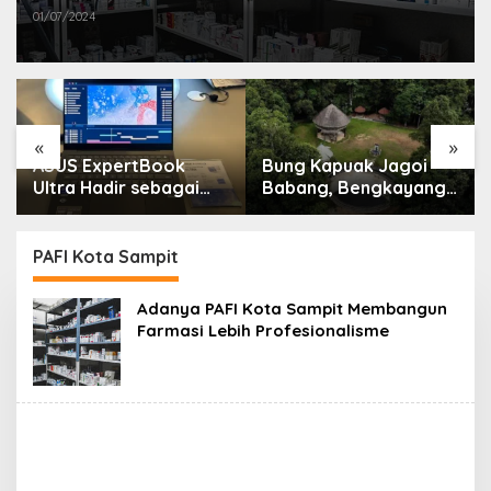
01/07/2024
«
»
ASUS ExpertBook
Bung Kapuak Jagoi
Ultra Hadir sebagai
Babang, Bengkayang
Laptop Flagship untuk
Menurut Pendapat
Produktivitas Berbasis
Saya
AI
PAFI Kota Sampit
Adanya PAFI Kota Sampit Membangun
Farmasi Lebih Profesionalisme