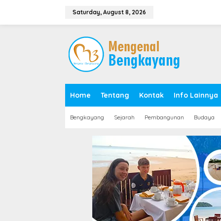
S
k
Saturday, August 8, 2026
i
p
t
o
c
o
n
t
e
Home
Tentang
Kontak
Info Lainnya
n
t
Bengkayang
Sejarah
Pembangunan
Budaya