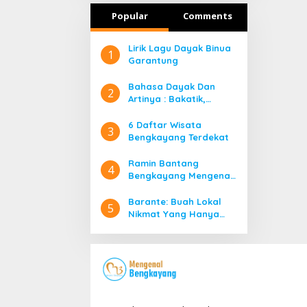
Popular
Comments
Lirik Lagu Dayak Binua
1
Garantung
Bahasa Dayak Dan
2
Artinya : Bakatik,
Banyadu, Bangahe,
Bidayuh Kata Ganti
6 Daftar Wisata
3
Orang
Bengkayang Terdekat
Ramin Bantang
4
Bengkayang Mengenal
Lebih Jauh Rumah Adat
Suku Dayak di
Barante: Buah Lokal
5
Bengkayang
Nikmat Yang Hanya
Ada Di Bengkayang