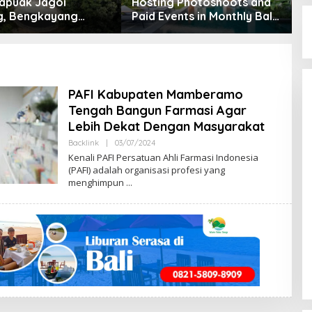
apuak Jagoi
Hosting Photoshoots and
B
, Bengkayang
Paid Events in Monthly Bali
L
t Pendapat Saya
Villas
2
PAFI Kabupaten Mamberamo
Tengah Bangun Farmasi Agar
Lebih Dekat Dengan Masyarakat
Backlink
|
03/07/2024
B
Y
Kenali PAFI Persatuan Ahli Farmasi Indonesia
M
(PAFI) adalah organisasi profesi yang
E
menghimpun
N
G
E
N
A
L
B
E
N
G
K
A
Y
A