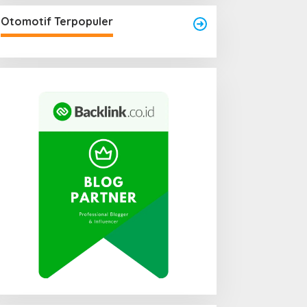
engkayang Sukses
Area Laundry Rumah Bisa
aksanakan API Award
Menjadi Titik Rawan Rayap
Otomotif Terpopuler
025
Jika Terlalu Lembap