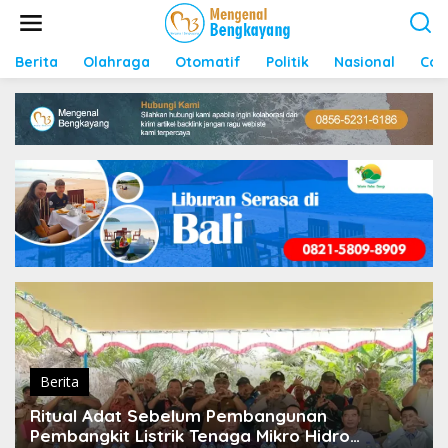
S
k
i
p
Berita
Olahraga
Otomatif
Politik
Nasional
Con
t
o
c
o
n
t
e
n
t
Berita
Ritual Adat Sebelum Pembangunan
Pembangkit Listrik Tenaga Mikro Hidro