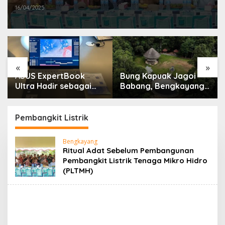
(PLTMH)
16/04/2025
«
»
ASUS ExpertBook
Bung Kapuak Jagoi
Ultra Hadir sebagai
Babang, Bengkayang
Laptop Flagship untuk
Menurut Pendapat
Produktivitas Berbasis
Saya
AI
Pembangkit Listrik
Bengkayang
Ritual Adat Sebelum Pembangunan
Pembangkit Listrik Tenaga Mikro Hidro
(PLTMH)