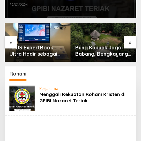
29/01/2024
«
»
ASUS ExpertBook
Bung Kapuak Jagoi
Ultra Hadir sebagai
Babang, Bengkayang
Laptop Flagship untuk
Menurut Pendapat
Produktivitas Berbasis
Saya
AI
Rohani
Kerjasama
Menggali Kekuatan Rohani Kristen di
GPIBI Nazaret Teriak