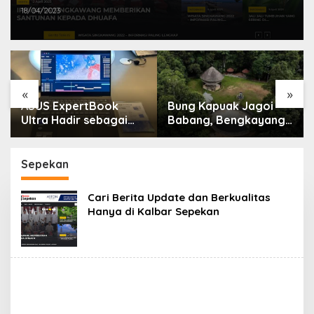
18/04/2023
«
»
ASUS ExpertBook
Bung Kapuak Jagoi
Ultra Hadir sebagai
Babang, Bengkayang
Laptop Flagship untuk
Menurut Pendapat
Produktivitas Berbasis
Saya
AI
Sepekan
Cari Berita Update dan Berkualitas
Hanya di Kalbar Sepekan