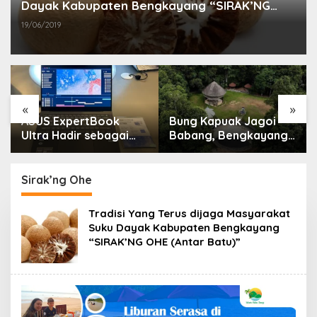
Dayak Kabupaten Bengkayang “SIRAK’NG
OHE (Antar Batu)”
19/06/2019
«
»
ASUS ExpertBook
Bung Kapuak Jagoi
Ultra Hadir sebagai
Babang, Bengkayang
Laptop Flagship untuk
Menurut Pendapat
Produktivitas Berbasis
Saya
AI
Sirak’ng Ohe
Tradisi Yang Terus dijaga Masyarakat
Suku Dayak Kabupaten Bengkayang
“SIRAK’NG OHE (Antar Batu)”