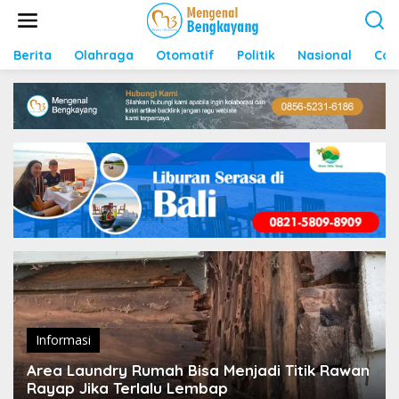
S
k
i
p
Berita
Olahraga
Otomatif
Politik
Nasional
Con
t
o
c
o
n
t
e
n
t
Informasi
Area Laundry Rumah Bisa Menjadi Titik Rawan
Rayap Jika Terlalu Lembap