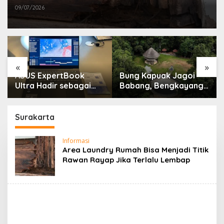
09/07/2026
«
»
ASUS ExpertBook
Bung Kapuak Jagoi
Ultra Hadir sebagai
Babang, Bengkayang
Laptop Flagship untuk
Menurut Pendapat
Produktivitas Berbasis
Saya
AI
Surakarta
Informasi
Area Laundry Rumah Bisa Menjadi Titik
Rawan Rayap Jika Terlalu Lembap