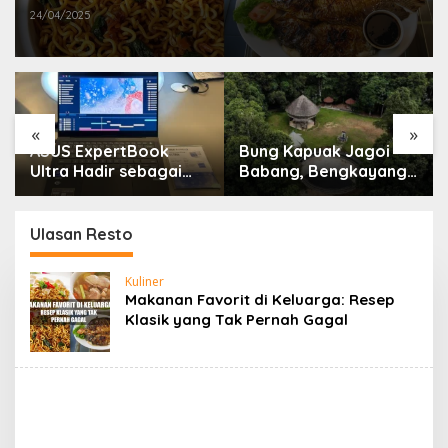
24/04/2025
«
»
ASUS ExpertBook
Bung Kapuak Jagoi
Ultra Hadir sebagai
Babang, Bengkayang
Laptop Flagship untuk
Menurut Pendapat
Produktivitas Berbasis
Saya
AI
Ulasan Resto
Kuliner
Makanan Favorit di Keluarga: Resep
Klasik yang Tak Pernah Gagal