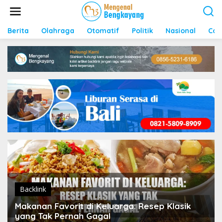
S
k
i
p
Berita
Olahraga
Otomatif
Politik
Nasional
Con
t
o
c
o
n
t
e
n
t
Backlink
Makanan Favorit di Keluarga: Resep Klasik
yang Tak Pernah Gagal