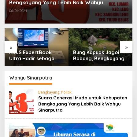
Bengkayang Yang Lebih Baik Wahyu
Sinarputra
06/01/2024
«
»
ASUS ExpertBook
Bung Kapuak Jagoi
Ultra Hadir sebagai
Babang, Bengkayang
Laptop Flagship untuk
Menurut Pendapat
Produktivitas Berbasis
Saya
AI
Wahyu Sinarputra
Bengkayang
,
Politik
Suara Generasi Muda untuk Kabupaten
Bengkayang Yang Lebih Baik Wahyu
Sinarputra