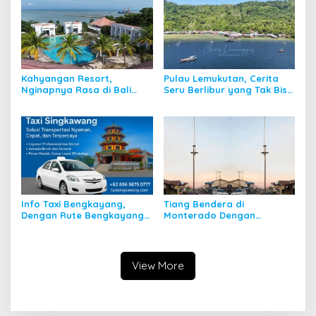
Kahyangan Resort,
Pulau Lemukutan, Cerita
Nginapnya Rasa di Bali
Seru Berlibur yang Tak Bisa
Padahal di Kalbar
Dilupakan
Info Taxi Bengkayang,
Tiang Bendera di
Dengan Rute Bengkayang
Monterado Dengan
ke Singkawang
Sejarahnya
View More