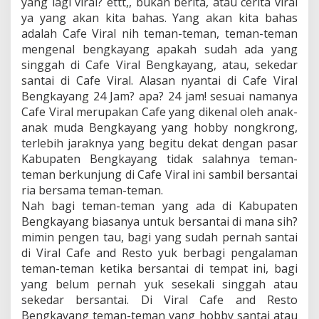
yang lagi viral? ettt,, bukan berita, atau cerita viral
n
ya yang akan kita bahas. Yang akan kita bahas
g
2
adalah Cafe Viral nih teman-teman, teman-teman
4
mengenal bengkayang apakah sudah ada yang
J
singgah di Cafe Viral Bengkayang, atau, sekedar
a
santai di Cafe Viral. Alasan nyantai di Cafe Viral
m
?
Bengkayang 24 Jam? apa? 24 jam! sesuai namanya
Cafe Viral merupakan Cafe yang dikenal oleh anak-
anak muda Bengkayang yang hobby nongkrong,
terlebih jaraknya yang begitu dekat dengan pasar
Kabupaten Bengkayang tidak salahnya teman-
teman berkunjung di Cafe Viral ini sambil bersantai
ria bersama teman-teman.
Nah bagi teman-teman yang ada di Kabupaten
Bengkayang biasanya untuk bersantai di mana sih?
mimin pengen tau, bagi yang sudah pernah santai
di Viral Cafe and Resto yuk berbagi pengalaman
teman-teman ketika bersantai di tempat ini, bagi
yang belum pernah yuk sesekali singgah atau
sekedar bersantai. Di Viral Cafe and Resto
Bengkayang teman-teman yang hobby santai atau