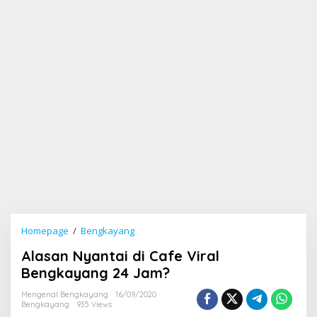
Homepage
/
Bengkayang
A
l
Alasan Nyantai di Cafe Viral
a
s
Bengkayang 24 Jam?
a
n
Mengenal Bengkayang
16/09/2020
Bengkayang
935 Views
N