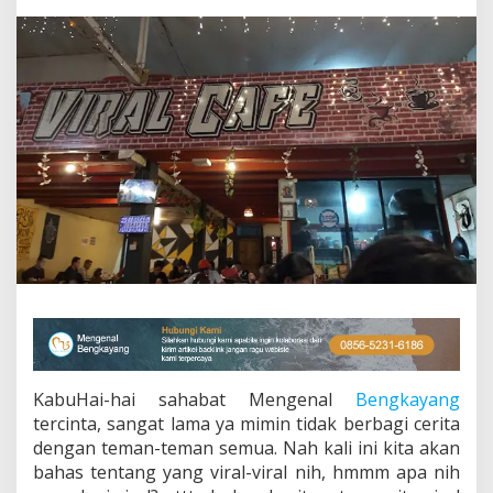
y
a
n
t
a
i
d
i
C
a
f
e
V
i
r
a
l
B
e
n
KabuHai-hai sahabat Mengenal
Bengkayang
g
k
tercinta, sangat lama ya mimin tidak berbagi cerita
a
dengan teman-teman semua. Nah kali ini kita akan
y
bahas tentang yang viral-viral nih, hmmm apa nih
a