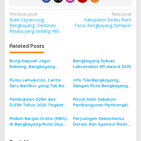
P
Previous post
Next post
Bukit Sepancong
Kabupaten Seribu Riam
o
Bengkayang, Destinasi
Terus Bengkayang Dimana?
s
Wisata yang sedang Hits
t
Related Posts
n
a
Bung Kapuak Jagoi
Bengkayang Sukses
v
Babang, Bengkayang
Laksanakan API Award 2025
Menurut Pendapat Saya
i
Pulau Lemukutan, Cerita
Info Taxi Bengkayang,
g
Seru Berlibur yang Tak Bisa
Dengan Rute Bengkayang
Dilupakan
ke Singkawang
a
Pembukaan O2SN dan
Ritual Adat Sebelum
t
FLS3N Tahun 2025 Tingkat
Pembangunan Pembangkit
i
Kecamatan Dibuka Bupati
Listrik Tenaga Mikro Hidro
Bengkayang
(PLTMH)
Makan Bergizi Gratis (MBG)
Perjuangan Sebastianus
o
di Bengkayang Mulai Diuji
Darwis dan Syamsul Rizal 2
n
Coba
Periode, Menuju
Bengkayang 1