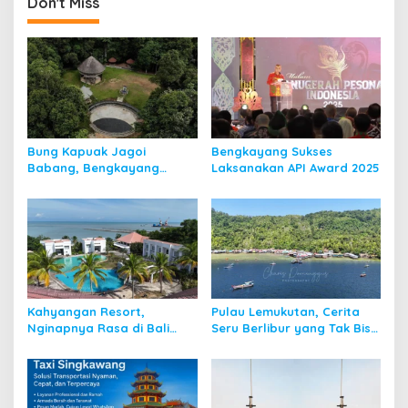
Don't Miss
Bung Kapuak Jagoi
Bengkayang Sukses
Babang, Bengkayang
Laksanakan API Award 2025
Menurut Pendapat Saya
Kahyangan Resort,
Pulau Lemukutan, Cerita
Nginapnya Rasa di Bali
Seru Berlibur yang Tak Bisa
Padahal di Kalbar
Dilupakan