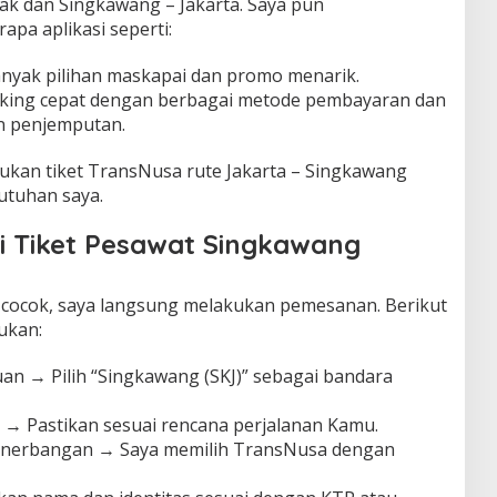
k dan Singkawang – Jakarta. Saya pun
pa aplikasi seperti:
yak pilihan maskapai dan promo menarik.
king cepat dengan berbagai metode pembayaran dan
n penjemputan.
mukan tiket TransNusa rute Jakarta – Singkawang
utuhan saya.
li Tiket Pesawat Singkawang
 cocok, saya langsung melakukan pemesanan. Berikut
ukan:
an → Pilih “Singkawang (SKJ)” sebagai bandara
 → Pastikan sesuai rencana perjalanan Kamu.
penerbangan → Saya memilih TransNusa dengan