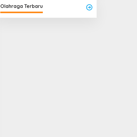
Olahraga Terbaru