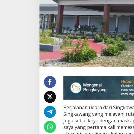
a
n
g
A
n
t
i
G
a
g
a
l
Perjalanan udara dari Singka
Singkawang yang melayani rute
juga sebaliknya dengan maskap
saya yang pertama kali memesa
khawatir bagaimana kalau gagal 