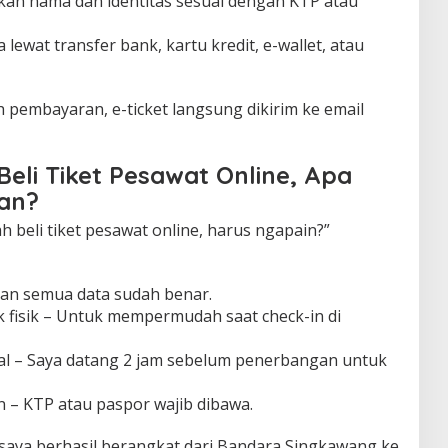
kan nama dan identitas sesuai dengan KTP atau
wat transfer bank, kartu kredit, e-wallet, atau
h pembayaran, e-ticket langsung dikirim ke email
Beli Tiket Pesawat Online, Apa
an?
h beli tiket pesawat online, harus ngapain?”
ikan semua data sudah benar.
k fisik – Untuk mempermudah saat check-in di
al – Saya datang 2 jam sebelum penerbangan untuk
 – KTP atau paspor wajib dibawa.
 saya berhasil berangkat dari Bandara Singkawang ke