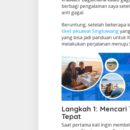
berbagi pengalaman saya setela
anti gagal.
Beruntung, setelah beberapa 
tiket pesawat Singkawang
yang 
yang bisa jadi panduan untuk 
melakukan perjalanan menuju 
Langkah 1: Mencari 
Tepat
Saat pertama kali ingin membeli