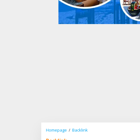
Homepage
/
Backlink
N
o