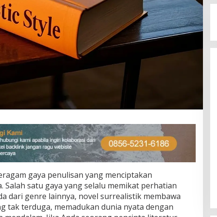
beragam gaya penulisan yang menciptakan
 Salah satu gaya yang selalu memikat perhatian
da dari genre lainnya, novel surrealistik membawa
g tak terduga, memadukan dunia nyata dengan