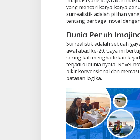
imajinasi yang kaya akan makna
yang mencari karya-karya penu
surrealistik adalah pilihan yang
tentang berbagai novel denga
Dunia Penuh Imajina
Surrealistik adalah sebuah gaya
awal abad ke-20. Gaya ini ber
sering kali menghadirkan keja
terjadi di dunia nyata. Novel
pikir konvensional dan memasuk
batasan logika.