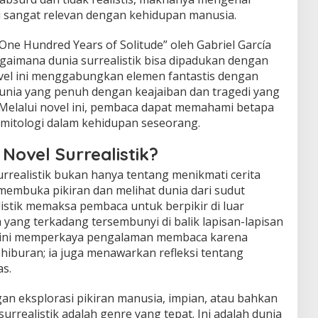
si sangat relevan dengan kehidupan manusia.
 “One Hundred Years of Solitude” oleh Gabriel García
aimana dunia surrealistik bisa dipadukan dengan
ovel ini menggabungkan elemen fantastis dengan
dunia yang penuh dengan keajaiban dan tragedi yang
 Melalui novel ini, pembaca dapat memahami betapa
mitologi dalam kehidupan seseorang.
vel Surrealistik?
realistik bukan hanya tentang menikmati cerita
 membuka pikiran dan melihat dunia dari sudut
istik memaksa pembaca untuk berpikir di luar
yang terkadang tersembunyi di balik lapisan-lapisan
a ini memperkaya pengalaman membaca karena
hiburan; ia juga menawarkan refleksi tentang
as.
an eksplorasi pikiran manusia, impian, atau bahkan
surrealistik adalah genre yang tepat. Ini adalah dunia