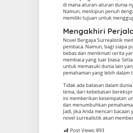
di mana aturan-aturan dunia nya
Namun, meskipun penuh dengan i
memiliki tujuan untuk menggu
Mengakhiri Perjala
Novel Bergaya Surrealistik me
pembaca. Namun, bagi siapa pu
bebas dan menikmati cerita ya
membaca yang luar biasa. Seti
untuk memasuki dunia lain ya
pemahaman yang lebih dalam te
Tidak ada batasan dalam dunia
tema, dari kebebasan berekspres
ini memberikan kesempatan unt
dan menumbuhkan pemahaman b
Jadi, jika Anda mencari bacaan
novel surrealistik akan memb
Post Views:
893