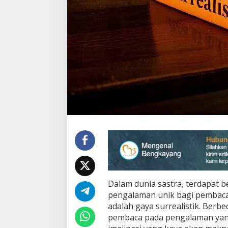
g
P
e
n
u
h
I
m
a
j
i
n
a
s
i
d
a
n
M
a
Dalam dunia sastra, terdapat 
k
pengalaman unik bagi pembaca.
n
a
adalah gaya surrealistik. Berbe
pembaca pada pengalaman yan