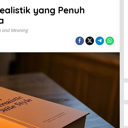
ealistik yang Penuh
a
ion and Meaning