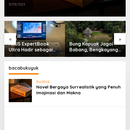
31/03/2025
«
»
ASUS ExpertBook
Bung Kapuak Jagoi
Ultra Hadir sebagai
Babang, Bengkayang
Laptop Flagship untuk
Menurut Pendapat
Produktivitas Berbasis
Saya
AI
bacabukuyuk
Backlink
Novel Bergaya Surrealistik yang Penuh
Imajinasi dan Makna