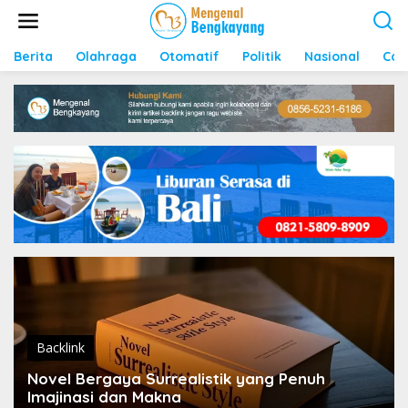
S
k
i
p
Berita
Olahraga
Otomatif
Politik
Nasional
Con
t
o
c
o
n
t
e
n
t
Backlink
Novel Bergaya Surrealistik yang Penuh
Imajinasi dan Makna