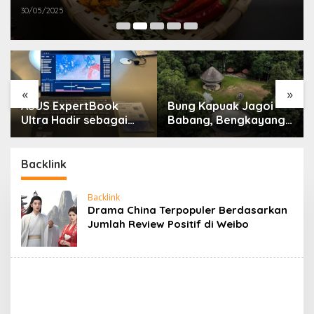
30/05/2025
«
»
ASUS ExpertBook
Bung Kapuak Jagoi
Ultra Hadir sebagai
Babang, Bengkayang
Laptop Flagship untuk
Menurut Pendapat
Produktivitas Berbasis
Saya
AI
Backlink
Backlink
Drama China Terpopuler Berdasarkan
Jumlah Review Positif di Weibo