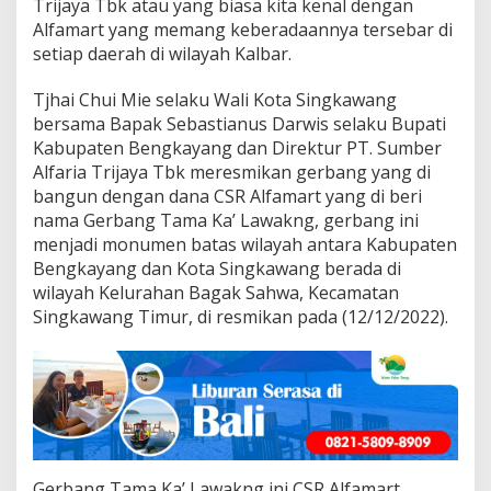
Trijaya Tbk atau yang biasa kita kenal dengan
w
a
Alfamart yang memang keberadaannya tersebar di
n
setiap daerah di wilayah Kalbar.
g
-
Tjhai Chui Mie selaku Wali Kota Singkawang
B
bersama Bapak Sebastianus Darwis selaku Bupati
e
n
Kabupaten Bengkayang dan Direktur PT. Sumber
g
Alfaria Trijaya Tbk meresmikan gerbang yang di
k
bangun dengan dana CSR Alfamart yang di beri
a
nama Gerbang Tama Ka’ Lawakng, gerbang ini
y
menjadi monumen batas wilayah antara Kabupaten
a
n
Bengkayang dan Kota Singkawang berada di
g
wilayah Kelurahan Bagak Sahwa, Kecamatan
Singkawang Timur, di resmikan pada (12/12/2022).
Gerbang Tama Ka’ Lawakng ini CSR Alfamart