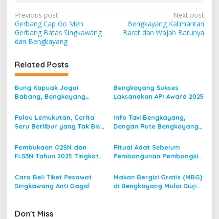
P
Previous post
Next post
Gerbang Cap Go Meh
Bengkayang Kalimantan
o
Gerbang Batas Singkawang
Barat dan Wajah Barunya
s
dan Bengkayang
t
Related Posts
n
a
Bung Kapuak Jagoi
Bengkayang Sukses
v
Babang, Bengkayang
Laksanakan API Award 2025
Menurut Pendapat Saya
i
Pulau Lemukutan, Cerita
Info Taxi Bengkayang,
g
Seru Berlibur yang Tak Bisa
Dengan Rute Bengkayang
Dilupakan
ke Singkawang
a
Pembukaan O2SN dan
Ritual Adat Sebelum
t
FLS3N Tahun 2025 Tingkat
Pembangunan Pembangkit
i
Kecamatan Dibuka Bupati
Listrik Tenaga Mikro Hidro
Bengkayang
(PLTMH)
Cara Beli Tiket Pesawat
Makan Bergizi Gratis (MBG)
o
Singkawang Anti Gagal
di Bengkayang Mulai Diuji
n
Coba
Don't Miss