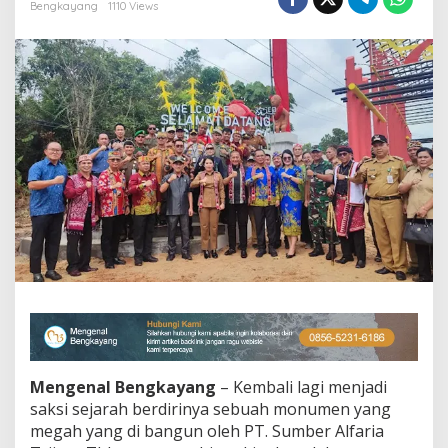
h
Bengkayang
1110 Views
K
h
a
s
S
u
k
u
D
a
y
a
k
B
a
t
a
s
S
i
n
Mengenal Bengkayang
– Kembali lagi menjadi
g
saksi sejarah berdirinya sebuah monumen yang
k
megah yang di bangun oleh PT. Sumber Alfaria
a