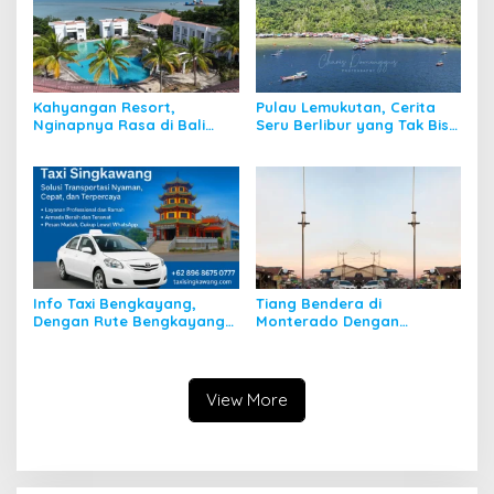
Kahyangan Resort,
Pulau Lemukutan, Cerita
Nginapnya Rasa di Bali
Seru Berlibur yang Tak Bisa
Padahal di Kalbar
Dilupakan
Info Taxi Bengkayang,
Tiang Bendera di
Dengan Rute Bengkayang
Monterado Dengan
ke Singkawang
Sejarahnya
View More