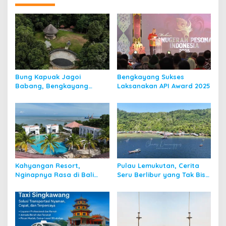
Bung Kapuak Jagoi
Bengkayang Sukses
Babang, Bengkayang
Laksanakan API Award 2025
Menurut Pendapat Saya
Kahyangan Resort,
Pulau Lemukutan, Cerita
Nginapnya Rasa di Bali
Seru Berlibur yang Tak Bisa
Padahal di Kalbar
Dilupakan