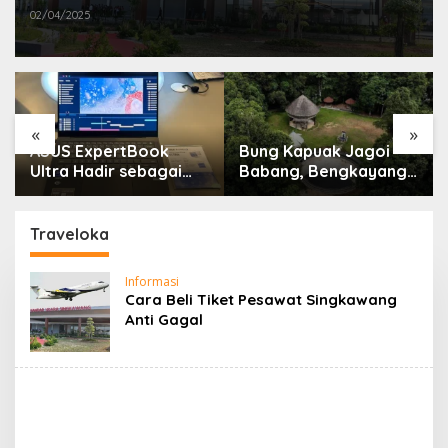
02/04/2025
«
»
ASUS ExpertBook
Bung Kapuak Jagoi
Ultra Hadir sebagai
Babang, Bengkayang
Laptop Flagship untuk
Menurut Pendapat
Produktivitas Berbasis
Saya
AI
Traveloka
Informasi
Cara Beli Tiket Pesawat Singkawang
Anti Gagal