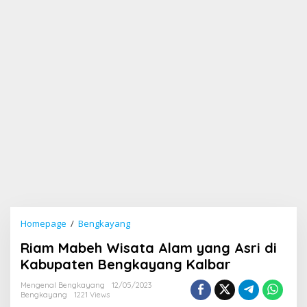
Homepage
/
Bengkayang
R
i
Riam Mabeh Wisata Alam yang Asri di
a
m
Kabupaten Bengkayang Kalbar
M
a
Mengenal Bengkayang
12/05/2023
Bengkayang
1221 Views
b