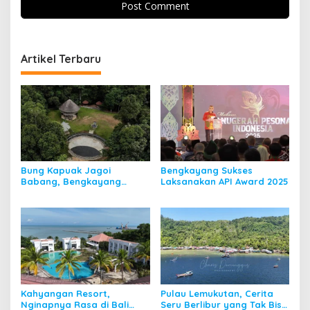
Artikel Terbaru
Bung Kapuak Jagoi
Bengkayang Sukses
Babang, Bengkayang
Laksanakan API Award 2025
Menurut Pendapat Saya
Kahyangan Resort,
Pulau Lemukutan, Cerita
Nginapnya Rasa di Bali
Seru Berlibur yang Tak Bisa