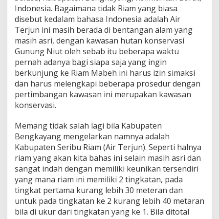
u
Indonesia. Bagaimana tidak Riam yang biasa
p
disebut kedalam bahasa Indonesia adalah Air
a
Terjun ini masih berada di bentangan alam yang
t
e
masih asri, dengan kawasan hutan konservasi
n
Gunung Niut oleh sebab itu beberapa waktu
B
pernah adanya bagi siapa saja yang ingin
e
berkunjung ke Riam Mabeh ini harus izin simaksi
n
g
dan harus melengkapi beberapa prosedur dengan
k
pertimbangan kawasan ini merupakan kawasan
a
konservasi.
y
a
Memang tidak salah lagi bila Kabupaten
n
g
Bengkayang mengelarkan namnya adalah
K
Kabupaten Seribu Riam (Air Terjun). Seperti halnya
a
riam yang akan kita bahas ini selain masih asri dan
l
sangat indah dengan memiliki keunikan tersendiri
b
yang mana riam ini memiliki 2 tingkatan, pada
a
r
tingkat pertama kurang lebih 30 meteran dan
untuk pada tingkatan ke 2 kurang lebih 40 metaran
bila di ukur dari tingkatan yang ke 1. Bila ditotal