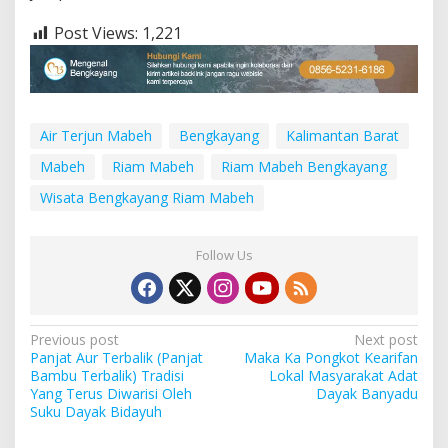
Post Views:
1,221
Air Terjun Mabeh
Bengkayang
Kalimantan Barat
Mabeh
Riam Mabeh
Riam Mabeh Bengkayang
Wisata Bengkayang Riam Mabeh
Follow Us
P
Previous post
Next post
Panjat Aur Terbalik (Panjat
Maka Ka Pongkot Kearifan
o
Bambu Terbalik) Tradisi
Lokal Masyarakat Adat
s
Yang Terus Diwarisi Oleh
Dayak Banyadu
Suku Dayak Bidayuh
t