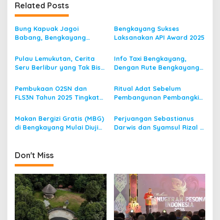
n
Related Posts
a
v
Bung Kapuak Jagoi
Bengkayang Sukses
Babang, Bengkayang
Laksanakan API Award 2025
i
Menurut Pendapat Saya
g
Pulau Lemukutan, Cerita
Info Taxi Bengkayang,
Seru Berlibur yang Tak Bisa
Dengan Rute Bengkayang
a
Dilupakan
ke Singkawang
t
Pembukaan O2SN dan
Ritual Adat Sebelum
i
FLS3N Tahun 2025 Tingkat
Pembangunan Pembangkit
Kecamatan Dibuka Bupati
Listrik Tenaga Mikro Hidro
o
Bengkayang
(PLTMH)
Makan Bergizi Gratis (MBG)
Perjuangan Sebastianus
n
di Bengkayang Mulai Diuji
Darwis dan Syamsul Rizal 2
Coba
Periode, Menuju
Bengkayang 1
Don't Miss