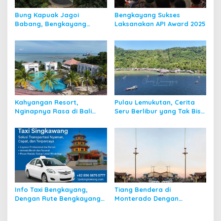
Bung Kapuak Jagoi
Bengkayang Sukses
Babang, Bengkayang
Laksanakan API Award 2025
Menurut Pendapat Saya
Kahyangan Resort,
Pulau Lemukutan, Cerita
Nginapnya Rasa di Bali
Seru Berlibur yang Tak Bisa
Padahal di Kalbar
Dilupakan
Info Taxi Bengkayang,
Tiang Bendera di
Dengan Rute Bengkayang
Monterado Dengan
ke Singkawang
Sejarahnya