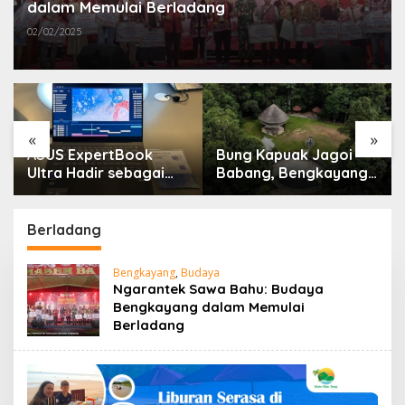
dalam Memulai Berladang
02/02/2025
«
»
ASUS ExpertBook
Bung Kapuak Jagoi
Ultra Hadir sebagai
Babang, Bengkayang
Laptop Flagship untuk
Menurut Pendapat
Produktivitas Berbasis
Saya
AI
Berladang
Bengkayang
,
Budaya
Ngarantek Sawa Bahu: Budaya
Bengkayang dalam Memulai
Berladang