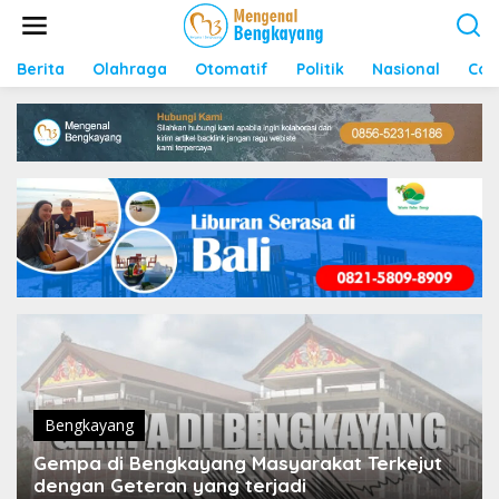
S
k
i
p
Berita
Olahraga
Otomatif
Politik
Nasional
Con
t
o
c
o
n
t
e
n
t
Bengkayang
Gempa di Bengkayang Masyarakat Terkejut
dengan Geteran yang terjadi