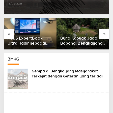
15/06/2023
«
»
ASUS ExpertBook
Bung Kapuak Jagoi
Ultra Hadir sebagai
Babang, Bengkayang
Laptop Flagship untuk
Menurut Pendapat
Produktivitas Berbasis
Saya
AI
BMKG
Gempa di Bengkayang Masyarakat
Terkejut dengan Geteran yang terjadi