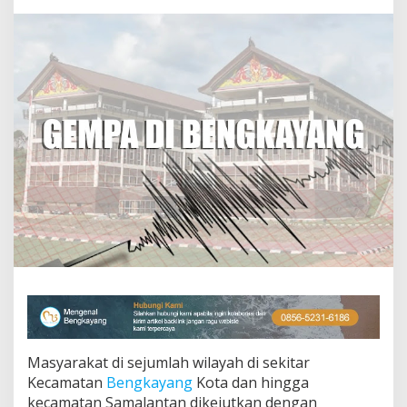
u
t
d
e
n
g
a
n
G
e
t
e
r
a
n
y
a
n
g
t
e
r
Masyarakat di sejumlah wilayah di sekitar
j
a
Kecamatan
Bengkayang
Kota dan hingga
d
kecamatan Samalantan dikejutkan dengan