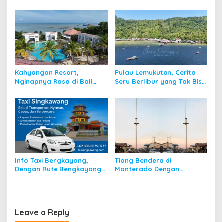
Menurut Pendapat Saya
Kahyangan Resort,
Pulau Lemukutan, Cerita
Nginapnya Rasa di Bali
Seru Berlibur yang Tak Bisa
Padahal di Kalbar
Dilupakan
Info Taxi Bengkayang,
Tiang Bendera di
Dengan Rute Bengkayang
Monterado Dengan
ke Singkawang
Sejarahnya
Leave a Reply