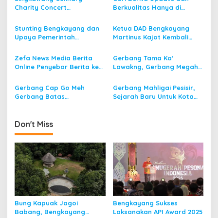
v
Charity Concert
Berkualitas Hanya di
i
Memajukan UMKM di Kota
Kalbar Sepekan
g
Singkawang
Stunting Bengkayang dan
Ketua DAD Bengkayang
Upaya Pemerintah
Martinus Kajot Kembali
a
Kabupaten Bengkayang
Terpilih
t
Menurunkan Stunting
Zefa News Media Berita
Gerbang Tama Ka’
i
Online Penyebar Berita ke
Lawakng, Gerbang Megah
Seluruh Pelosok Negeri
Khas Suku Dayak Batas
o
Singkawang – Bengkayang
Gerbang Cap Go Meh
Gerbang Mahligai Pesisir,
n
Gerbang Batas
Sejarah Baru Untuk Kota
Singkawang dan
Singkawang
Bengkayang
Don't Miss
Bung Kapuak Jagoi
Bengkayang Sukses
Babang, Bengkayang
Laksanakan API Award 2025