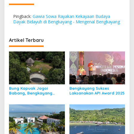
Pingback:
Gawia Sowa Rayakan Kekayaan Budaya
Dayak Bidayuh di Bengkayang - Mengenal Bengkayang
Artikel Terbaru
Bung Kapuak Jagoi
Bengkayang Sukses
Babang, Bengkayang
Laksanakan API Award 2025
Menurut Pendapat Saya