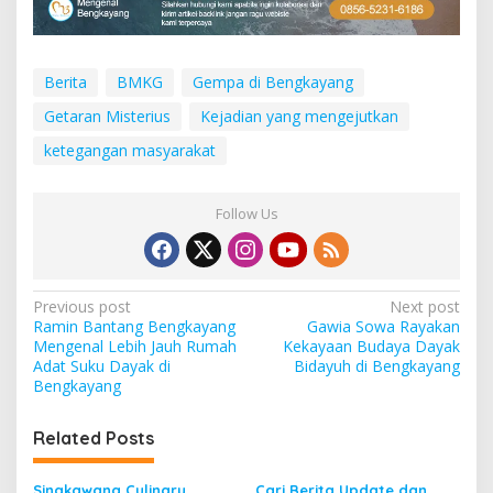
Berita
BMKG
Gempa di Bengkayang
Getaran Misterius
Kejadian yang mengejutkan
ketegangan masyarakat
Follow Us
P
Previous post
Next post
Ramin Bantang Bengkayang
Gawia Sowa Rayakan
o
Mengenal Lebih Jauh Rumah
Kekayaan Budaya Dayak
s
Adat Suku Dayak di
Bidayuh di Bengkayang
Bengkayang
t
n
Related Posts
a
Singkawang Culinary
Cari Berita Update dan