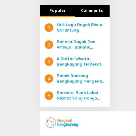
Popular
Comments
Lirik Lagu Dayak Binua
1
Garantung
Bahasa Dayak Dan
2
Artinya : Bakatik,
Banyadu, Bangahe,
Bidayuh Kata Ganti
6 Daftar Wisata
3
Orang
Bengkayang Terdekat
Ramin Bantang
4
Bengkayang Mengenal
Lebih Jauh Rumah Adat
Suku Dayak di
Barante: Buah Lokal
5
Bengkayang
Nikmat Yang Hanya
Ada Di Bengkayang