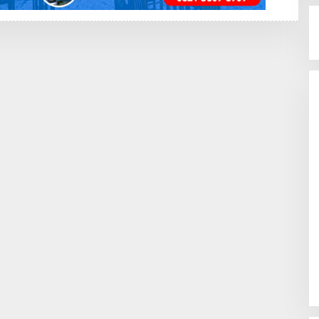
K
A
Y
A
N
G