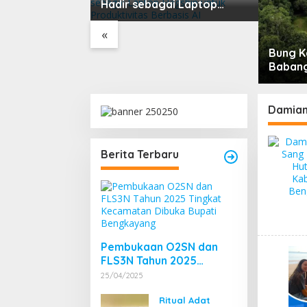
ik Rawan Rayap
Hadir sebagai Laptop
u Lembap
Flagship untuk
Produktivitas Berbasis AI
«
Bung K
Babang
Menuru
Damian
Berita Terbaru
Pembukaan O2SN dan
FLS3N Tahun 2025
Tingkat Kecamatan
25/04/2025
Dibuka Bupati
Bengkayang
Ritual Adat