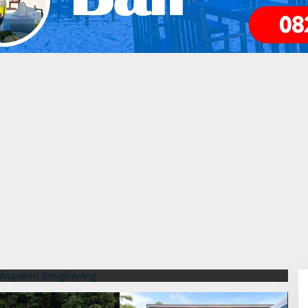
 Pahlawan Hutan Dari
ang
B
L