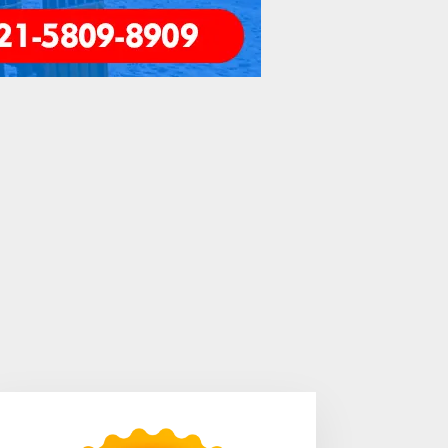
engkayang Sukses
Area Laundry Rumah Bisa
aksanakan API Award