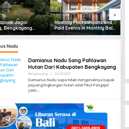
2
»
apuak Jagoi
Hosting Photoshoots and
, Bengkayang
Paid Events in Monthly Bali
t Pendapat Saya
Villas
us Nadu
Damianus Nadu Sang Pahlawan
Hutan Dari Kabupaten Bengkayang
Bengkayang
|
26/10/2021
B
Y
Damianus Nadu siapa tidak mengenalinya bapak
M
pejuang lingkungan hutan adat Pikul-Pangajid
E
yaitu
N
G
E
N
A
L
B
E
N
G