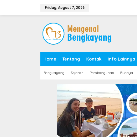
S
k
Friday, August 7, 2026
i
p
t
o
c
o
n
t
e
Home
Tentang
Kontak
Info Lainnya
n
t
Bengkayang
Sejarah
Pembangunan
Budaya