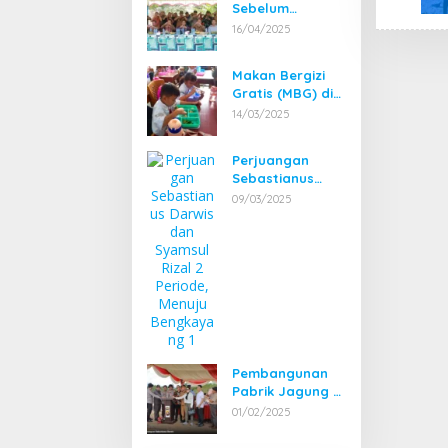
Sebelum
Pembangunan
16/04/2025
Pembangkit
Listrik Tenaga
Makan Bergizi
Mikro Hidro
Gratis (MBG) di
(PLTMH)
Bengkayang
14/03/2025
Mulai Diuji Coba
Perjuangan
Sebastianus
Darwis dan
09/03/2025
Syamsul Rizal 2
Periode, Menuju
Bengkayang 1
Pembangunan
Pabrik Jagung di
Bengkayang:
01/02/2025
Harapan Baru
bagi Petani