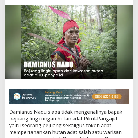
K
a
b
u
p
a
t
e
n
B
e
n
g
k
a
y
a
n
g
Damianus Nadu siapa tidak mengenalinya bapak
pejuang lingkungan hutan adat Pikul-Pangajid
yaitu seorang pejuang sekaligus tokoh adat
mempertahankan hutan adat salah satu warisan