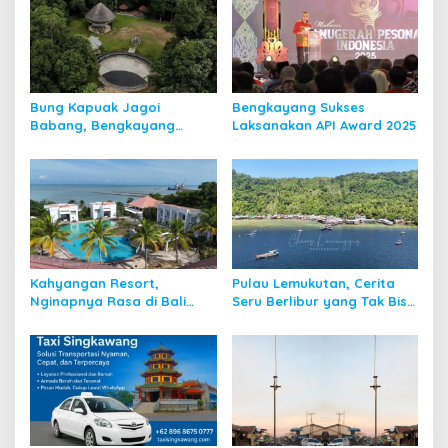
Bung Kapuak Jagoi
Bengkayang Sukses
Babang, Bengkayang
Laksanakan API Award 2025
Menurut Pendapat Saya
Kahyangan Resort,
Pulau Lemukutan, Cerita
Nginapnya Rasa di Bali
Seru Berlibur yang Tak Bisa
Padahal di Kalbar
Dilupakan