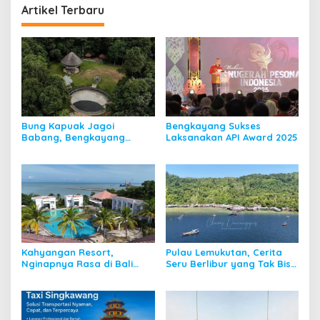
Artikel Terbaru
Bung Kapuak Jagoi
Bengkayang Sukses
Babang, Bengkayang
Laksanakan API Award 2025
Menurut Pendapat Saya
Kahyangan Resort,
Pulau Lemukutan, Cerita
Nginapnya Rasa di Bali
Seru Berlibur yang Tak Bisa
Padahal di Kalbar
Dilupakan