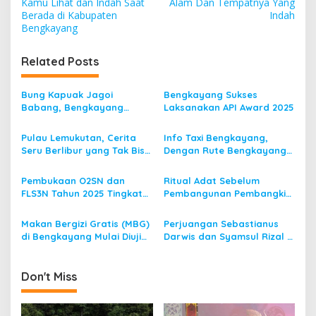
o
Kamu Lihat dan Indah Saat
Alam Dan Tempatnya Yang
s
Berada di Kabupaten
Indah
Bengkayang
t
n
Related Posts
a
v
Bung Kapuak Jagoi
Bengkayang Sukses
Babang, Bengkayang
Laksanakan API Award 2025
i
Menurut Pendapat Saya
g
Pulau Lemukutan, Cerita
Info Taxi Bengkayang,
Seru Berlibur yang Tak Bisa
Dengan Rute Bengkayang
a
Dilupakan
ke Singkawang
t
Pembukaan O2SN dan
Ritual Adat Sebelum
i
FLS3N Tahun 2025 Tingkat
Pembangunan Pembangkit
Kecamatan Dibuka Bupati
Listrik Tenaga Mikro Hidro
o
Bengkayang
(PLTMH)
Makan Bergizi Gratis (MBG)
Perjuangan Sebastianus
n
di Bengkayang Mulai Diuji
Darwis dan Syamsul Rizal 2
Coba
Periode, Menuju
Bengkayang 1
Don't Miss