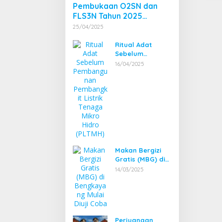
Pembukaan O2SN dan
FLS3N Tahun 2025
Tingkat Kecamatan
25/04/2025
Dibuka Bupati
Bengkayang
Ritual Adat
Sebelum
Pembangunan
16/04/2025
Pembangkit
Listrik Tenaga
Mikro Hidro
(PLTMH)
Makan Bergizi
Gratis (MBG) di
Bengkayang
14/03/2025
Mulai Diuji Coba
Perjuangan