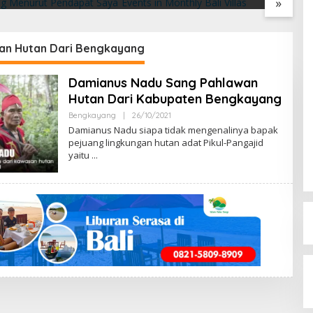
»
t Pendapat Saya
Villas
2
an Hutan Dari Bengkayang
Damianus Nadu Sang Pahlawan
Hutan Dari Kabupaten Bengkayang
Bengkayang
|
26/10/2021
B
Y
Damianus Nadu siapa tidak mengenalinya bapak
M
pejuang lingkungan hutan adat Pikul-Pangajid
E
yaitu
N
G
E
N
A
L
B
E
N
G
K
A
Y
A
N
G