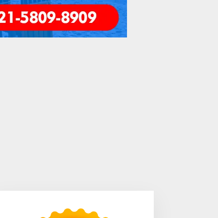
engkayang Sukses
Area Laundry Rumah Bisa
aksanakan API Award