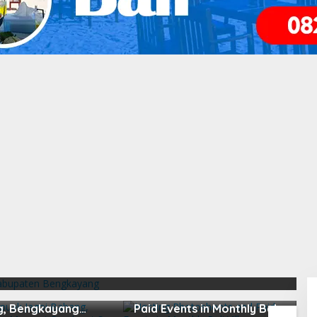
 Pahlawan Hutan Dari
ang
apuak Jagoi
Hosting Photoshoots and
B
, Bengkayang
Paid Events in Monthly Bali
L