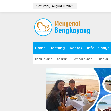
S
k
Saturday, August 8, 2026
i
p
t
o
c
o
n
t
e
Home
Tentang
Kontak
Info Lainnya
n
t
Bengkayang
Sejarah
Pembangunan
Budaya