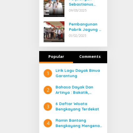
Sebastianus
Darwis dan
09/03/2025
Syamsul Rizal 2
Periode, Menuju
Pembangunan
Bengkayang 1
Pabrik Jagung di
Bengkayang:
01/02/2025
Harapan Baru
bagi Petani
Popular
Comments
Lirik Lagu Dayak Binua
1
Garantung
Bahasa Dayak Dan
2
Artinya : Bakatik,
Banyadu, Bangahe,
Bidayuh Kata Ganti
6 Daftar Wisata
3
Orang
Bengkayang Terdekat
Ramin Bantang
4
Bengkayang Mengenal
Lebih Jauh Rumah Adat