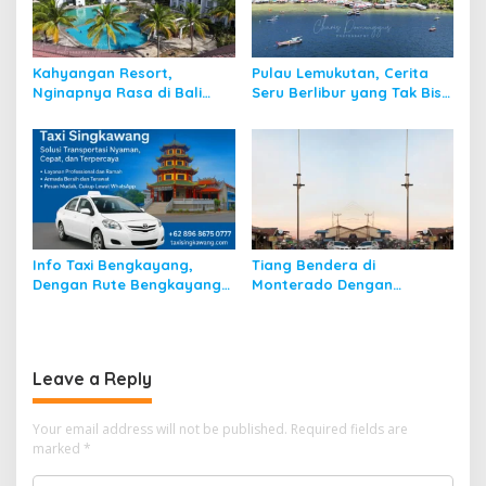
Kahyangan Resort,
Pulau Lemukutan, Cerita
Nginapnya Rasa di Bali
Seru Berlibur yang Tak Bisa
Padahal di Kalbar
Dilupakan
Info Taxi Bengkayang,
Tiang Bendera di
Dengan Rute Bengkayang
Monterado Dengan
ke Singkawang
Sejarahnya
Leave a Reply
Your email address will not be published.
Required fields are
marked
*