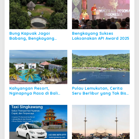
Bung Kapuak Jagoi
Bengkayang Sukses
Babang, Bengkayang
Laksanakan API Award 2025
Menurut Pendapat Saya
Kahyangan Resort,
Pulau Lemukutan, Cerita
Nginapnya Rasa di Bali
Seru Berlibur yang Tak Bisa
Padahal di Kalbar
Dilupakan