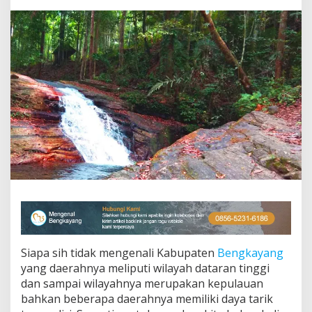
a
t
n
y
a
Y
a
n
g
I
n
d
a
h
Siapa sih tidak mengenali Kabupaten
Bengkayang
yang daerahnya meliputi wilayah dataran tinggi
dan sampai wilayahnya merupakan kepulauan
bahkan beberapa daerahnya memiliki daya tarik