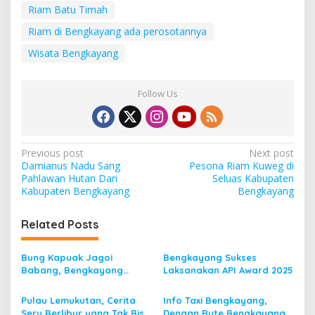
Riam Batu Timah
Riam di Bengkayang ada perosotannya
Wisata Bengkayang
Follow Us
P
Previous post
Next post
Damianus Nadu Sang
Pesona Riam Kuweg di
o
Pahlawan Hutan Dari
Seluas Kabupaten
s
Kabupaten Bengkayang
Bengkayang
t
Related Posts
n
a
Bung Kapuak Jagoi
Bengkayang Sukses
v
Babang, Bengkayang
Laksanakan API Award 2025
Menurut Pendapat Saya
i
Pulau Lemukutan, Cerita
Info Taxi Bengkayang,
g
Seru Berlibur yang Tak Bisa
Dengan Rute Bengkayang