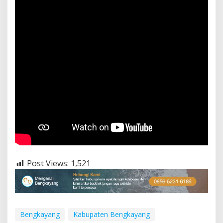
Post Views:
1,521
Bengkayang
Kabupaten Bengkayang