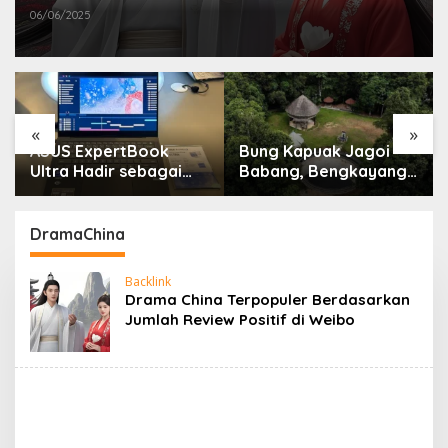
06/06/2025
«
»
ASUS ExpertBook
Bung Kapuak Jagoi
Ultra Hadir sebagai
Babang, Bengkayang
Laptop Flagship untuk
Menurut Pendapat
Produktivitas Berbasis
Saya
AI
DramaChina
Backlink
Drama China Terpopuler Berdasarkan
Jumlah Review Positif di Weibo