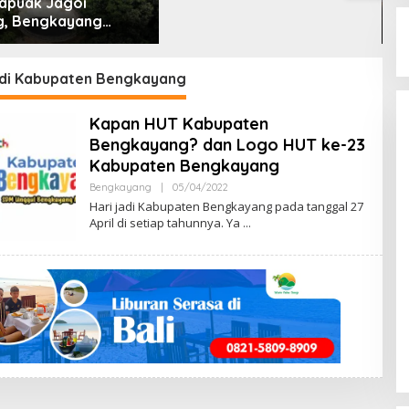
apuak Jagoi
B
, Bengkayang
L
t Pendapat Saya
2
adi Kabupaten Bengkayang
Kapan HUT Kabupaten
Bengkayang? dan Logo HUT ke-23
Kabupaten Bengkayang
Bengkayang
|
05/04/2022
B
Y
Hari jadi Kabupaten Bengkayang pada tanggal 27
M
April di setiap tahunnya. Ya
E
N
G
E
N
A
L
B
E
N
G
K
A
Y
A