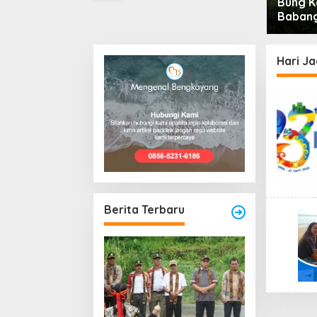
Bung K
Babang
Menuru
Hari J
Berita Terbaru