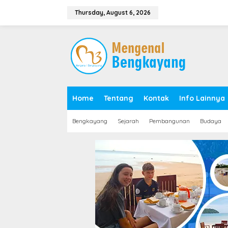
S
k
Thursday, August 6, 2026
i
p
t
o
c
o
n
t
e
Home
Tentang
Kontak
Info Lainnya
n
t
Bengkayang
Sejarah
Pembangunan
Budaya