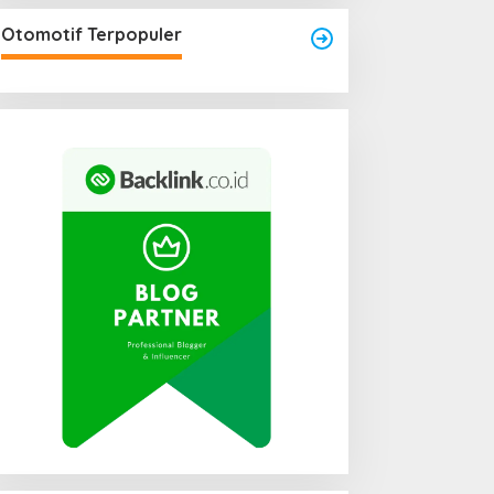
engkayang Sukses
aksanakan API Award
Otomotif Terpopuler
025