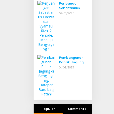
Perjuangan
Sebastianus
Darwis dan
09/03/2025
Syamsul Rizal 2
Periode, Menuju
Bengkayang 1
Pembangunan
Pabrik Jagung di
Bengkayang:
01/02/2025
Harapan Baru
bagi Petani
Popular
Comments