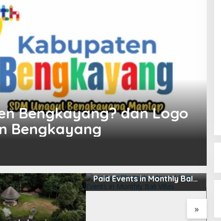
en Bengkayang? dan Logo
en Bengkayang
Hosting Photoshoots and
Paid Events in Monthly Bali
Villas
»