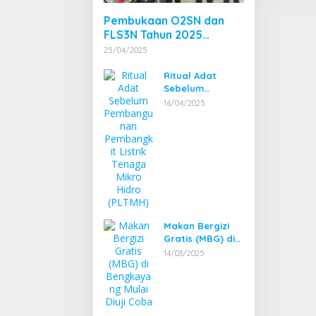
Pembukaan O2SN dan
FLS3N Tahun 2025
Tingkat Kecamatan
25/04/2025
Dibuka Bupati
Bengkayang
Ritual Adat
Sebelum
Pembangunan
16/04/2025
Pembangkit
Listrik Tenaga
Mikro Hidro
(PLTMH)
Makan Bergizi
Gratis (MBG) di
Bengkayang
14/03/2025
Mulai Diuji Coba