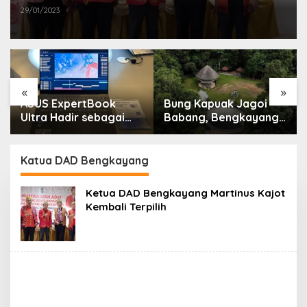
29/01/2023
«
»
ASUS ExpertBook
Bung Kapuak Jagoi
Ultra Hadir sebagai
Babang, Bengkayang
Laptop Flagship untuk
Menurut Pendapat
Produktivitas Berbasis
Saya
AI
Katua DAD Bengkayang
Ketua DAD Bengkayang Martinus Kajot
Kembali Terpilih