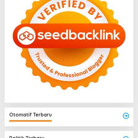
Otomatif Terbaru