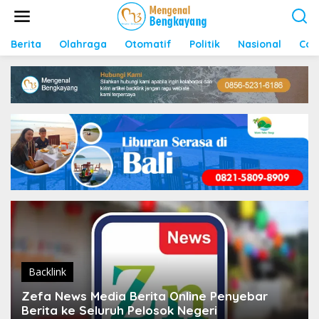
S
k
i
p
Berita
Olahraga
Otomatif
Politik
Nasional
Con
t
o
c
o
n
t
e
n
t
Backlink
Zefa News Media Berita Online Penyebar
Berita ke Seluruh Pelosok Negeri