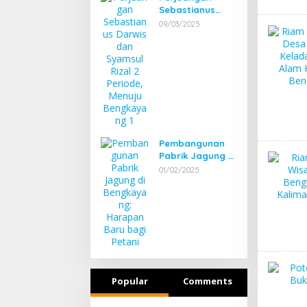
Sebastianus
Darwis dan
09/03/2025
Syamsul Rizal 2
Periode, Menuju
Bengkayang 1
Pembangunan
Pabrik Jagung di
Bengkayang:
01/02/2025
Harapan Baru
bagi Petani
Popular
Comments