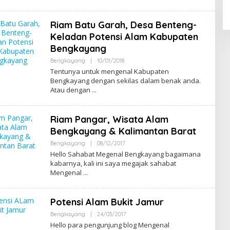
A
N
N
G
G
E
Riam Batu Garah, Desa Benteng-
N
A
Keladan Potensi Alam Kabupaten
L
Bengkayang
B
E
Bengkayang
|
10/01/2018
B
N
Y
G
Tentunya untuk mengenal Kabupaten
M
K
Bengkayang dengan sekilas dalam benak anda.
E
A
Atau dengan
N
Y
G
A
E
N
N
G
Riam Pangar, Wisata Alam
A
L
Bengkayang & Kalimantan Barat
B
E
Bengkayang
|
08/12/2017
B
N
Y
Hello Sahabat Megenal Bengkayang bagaimana
G
M
K
kabarnya, kali ini saya megajak sahabat
E
A
Mengenal
N
Y
G
A
E
N
N
G
Potensi Alam Bukit Jamur
A
L
Bengkayang
|
24/03/2017
B
B
Y
E
Hello para pengunjung blog Mengenal
M
N