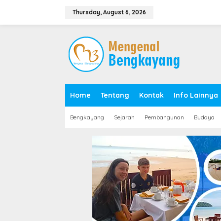
S
k
Thursday, August 6, 2026
i
p
t
o
c
o
n
t
e
Home
Tentang
Kontak
Info Lainnya
n
t
Bengkayang
Sejarah
Pembangunan
Budaya