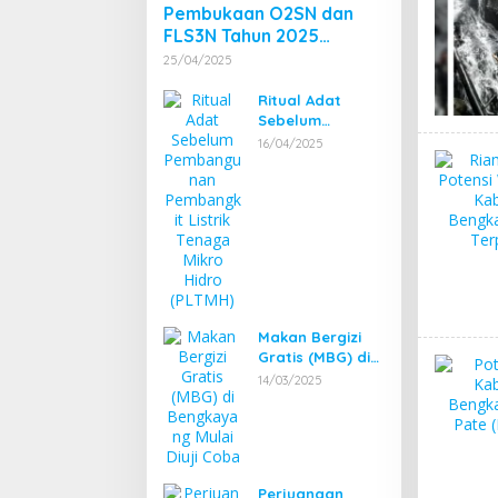
Pembukaan O2SN dan
FLS3N Tahun 2025
Tingkat Kecamatan
25/04/2025
Dibuka Bupati
Bengkayang
Ritual Adat
Sebelum
Pembangunan
16/04/2025
Pembangkit
Listrik Tenaga
Mikro Hidro
(PLTMH)
Makan Bergizi
Gratis (MBG) di
Bengkayang
14/03/2025
Mulai Diuji Coba
Perjuangan