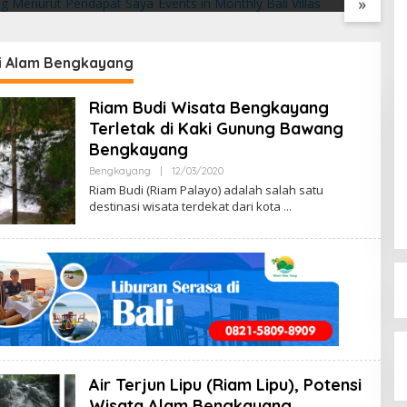
»
t Pendapat Saya
Villas
2
i Alam Bengkayang
Riam Budi Wisata Bengkayang
Terletak di Kaki Gunung Bawang
Bengkayang
Bengkayang
|
12/03/2020
B
Y
Riam Budi (Riam Palayo) adalah salah satu
M
destinasi wisata terdekat dari kota
E
N
G
E
N
A
L
B
E
N
G
K
A
Y
Air Terjun Lipu (Riam Lipu), Potensi
A
N
Wisata Alam Bengkayang