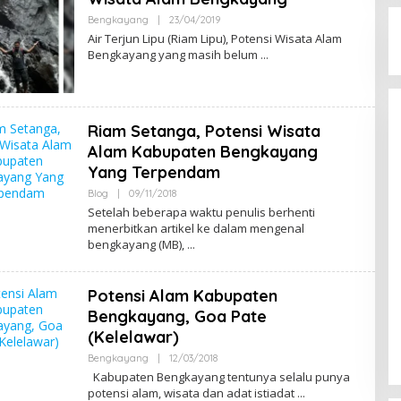
G
Bengkayang
|
23/04/2019
B
Y
Air Terjun Lipu (Riam Lipu), Potensi Wisata Alam
M
Bengkayang yang masih belum
E
N
G
E
N
A
Riam Setanga, Potensi Wisata
L
B
Alam Kabupaten Bengkayang
E
Yang Terpendam
N
G
Blog
|
09/11/2018
B
K
Y
A
Setelah beberapa waktu penulis berhenti
M
Y
menerbitkan artikel ke dalam mengenal
E
A
bengkayang (MB),
N
N
G
G
E
N
Potensi Alam Kabupaten
A
L
Bengkayang, Goa Pate
B
E
(Kelelawar)
N
G
Bengkayang
|
12/03/2018
B
K
Y
Kabupaten Bengkayang tentunya selalu punya
A
M
potensi alam, wisata dan adat istiadat
Y
E