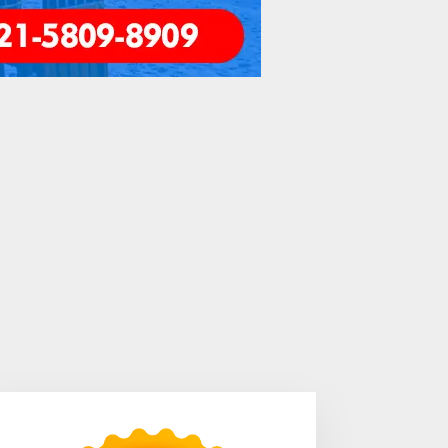
Blog
Riam Setanga, Potensi Wisata
Bengkayang Yang Terpendam
/11/2018
engkayang Sukses
Area Laundry Rumah Bisa
aksanakan API Award