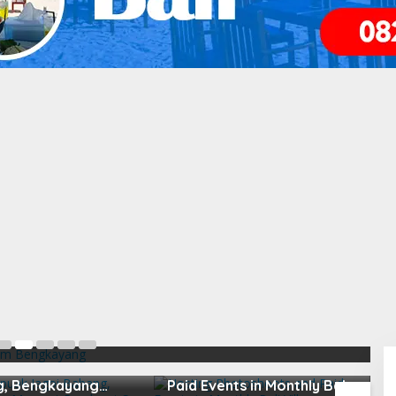
m Lipu), Potensi Wisata Alam
09
apuak Jagoi
Hosting Photoshoots and
B
, Bengkayang
Paid Events in Monthly Bali
L