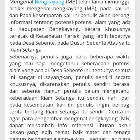
Mengenal
Bengkayang
(MB) telah lama menunggu
d
a
artikel mengenal bengkayang (MB), pada kali ini
m
dan Pada kesempatan kali ini penulis akan berbagi
informasi tentang potensi-potensi alam yang ada
di Kabupaten Bengkayang, secara khususnya
terletak di Kecamatan Teriak, yang lebih tepatnya
pada Desa Sebente, pada Dusun Sebente Atas yaitu
Riam Setanga.
Sebenarnya penulis juga baru beberapa waktu
yang lalu saja mengetahui keberadaan potensi
alam yang ada di Desa Sebente ini, tentunya semua
ini sangat di sayangkan, penulis sendiri secara
khususnya, dikarenakan penulis sendiri berasal
dari sebente namun penulis belum mengetahui
keberadaan Riam Setanga itu sendiri, nah.. dari
pada kesempatan kali ini penulis ingin berbagi
cerita tentang Riam Setanga itu sendiri. Cerita ini
agar para pengembar mengenal bengkayang (MB)
dapat menambah info referensi liburan akhir
pekan yang lebih hemat, baik materi dan tenaga
namun keindahan alamnya wiss… sangat luar biasa