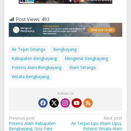
Post Views:
493
Air Tejun Setanga
Bengkayang
Kabupaten Bengkayang
Mengenal Bengkayang
Potensi Alam Bengkayang
Riam Setanga
Wisata Bengkayang
Follow Us
P
Previous post
Next post
Potensi Alam Kabupaten
Air Terjun Lipu (Riam Lipu),
o
Bengkayang, Goa Pate
Potensi Wisata Alam