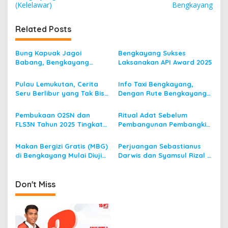
s
(Kelelawar)
Bengkayang
t
Related Posts
n
a
Bung Kapuak Jagoi
Bengkayang Sukses
v
Babang, Bengkayang
Laksanakan API Award 2025
Menurut Pendapat Saya
i
Pulau Lemukutan, Cerita
Info Taxi Bengkayang,
g
Seru Berlibur yang Tak Bisa
Dengan Rute Bengkayang
Dilupakan
ke Singkawang
a
Pembukaan O2SN dan
Ritual Adat Sebelum
t
FLS3N Tahun 2025 Tingkat
Pembangunan Pembangkit
i
Kecamatan Dibuka Bupati
Listrik Tenaga Mikro Hidro
Bengkayang
(PLTMH)
Makan Bergizi Gratis (MBG)
Perjuangan Sebastianus
o
di Bengkayang Mulai Diuji
Darwis dan Syamsul Rizal 2
n
Coba
Periode, Menuju
Bengkayang 1
Don't Miss