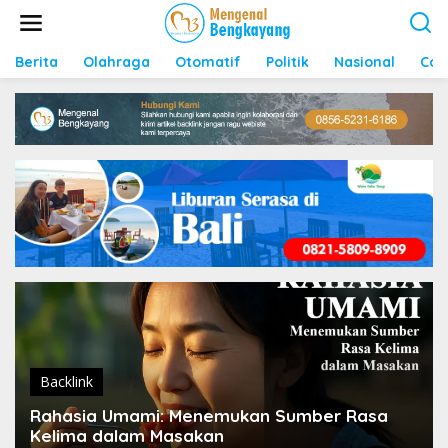
S
k
i
p
Berita
Olahraga
Otomatif
Politik
Nasional
Con
t
o
c
o
n
t
e
n
t
Backlink
Rahasia Umami: Menemukan Sumber Rasa
Kelima dalam Masakan