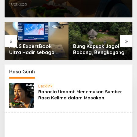
17/03/2025
«
»
ASUS ExpertBook
Bung Kapuak Jagoi
Ultra Hadir sebagai
Babang, Bengkayang
Laptop Flagship untuk
Menurut Pendapat
Produktivitas Berbasis
Saya
AI
Rasa Gurih
Backlink
Rahasia Umami: Menemukan Sumber
Rasa Kelima dalam Masakan