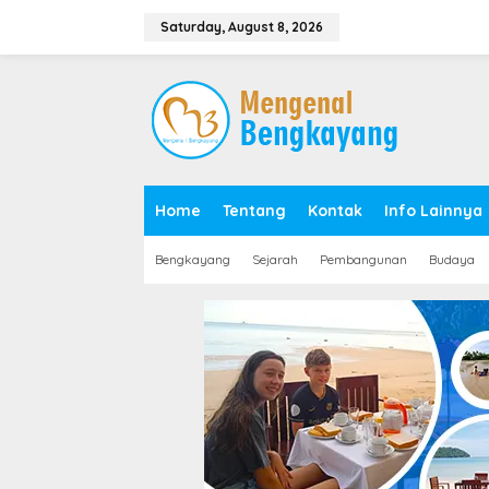
S
k
Saturday, August 8, 2026
i
p
t
o
c
o
n
t
e
Home
Tentang
Kontak
Info Lainnya
n
t
Bengkayang
Sejarah
Pembangunan
Budaya