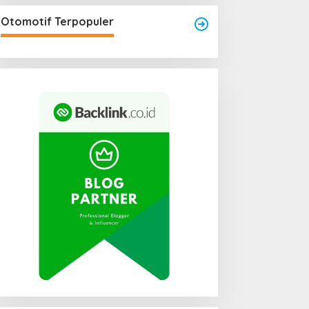
Area Laundry Rumah Bisa
Menjadi Titik Rawan Rayap
Otomotif Terpopuler
Jika Terlalu Lembap