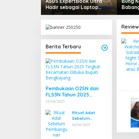
y Rumah Bisa
ASUS ExpertBook Ultra
Bung K
ik Rawan Rayap
Hadir sebagai Laptop
Babang
u Lembap
Flagship untuk
Menuru
Produktivitas Berbasis AI
Review
Berita Terbaru
Pembukaan O2SN dan
FLS3N Tahun 2025
Tingkat Kecamatan
25/04/2025
Dibuka Bupati
Bengkayang
Ritual Adat
Sebelum
Pembangunan
16/04/2025
Pembangkit
Listrik Tenaga