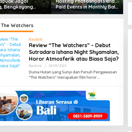
apuak Jagoi
Hosting Photoshoots and
, Bengkayang
Paid Events in Monthly Bali
t Pendapat Saya
Villas
 The Watchers
Backlink
Review “The Watchers” – Debut
Sutradara Ishana Night Shyamalan,
Horor Atmosferik atau Biasa Saja?
Backlink
|
28/05/2025
B
Y
Dunia Hutan yang Sunyi dan Penuh Pengawasan
M
“The Watchers” merupakan film horor
E
N
G
E
N
A
L
B
E
N
G
K
A
Y