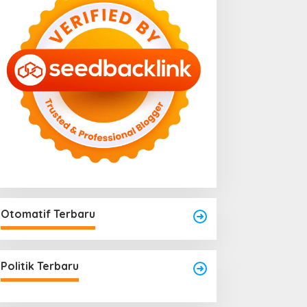
Otomatif Terbaru
engkayang Sukses
aksanakan API Award
025
Politik Terbaru