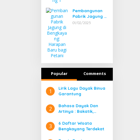
Pembangunan
Pabrik Jagung di
Bengkayang:
01/02/2025
Harapan Baru
bagi Petani
Popular
Comments
Lirik Lagu Dayak Binua
1
Garantung
Bahasa Dayak Dan
2
Artinya : Bakatik,
Banyadu, Bangahe,
Bidayuh Kata Ganti
6 Daftar Wisata
3
Orang
Bengkayang Terdekat