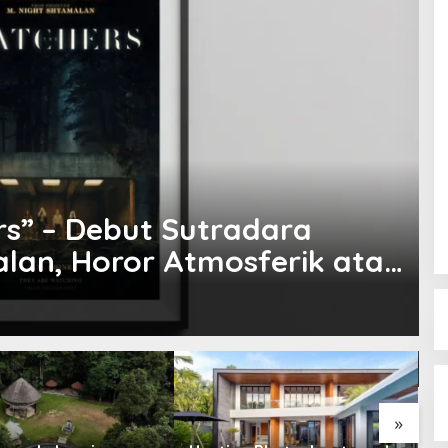
s” – Debut Sutradara
lan, Horor Atmosferik atau
B
L
2
»