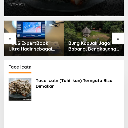
16/05/2022
«
»
ASUS ExpertBook
Bung Kapuak Jagoi
Ultra Hadir sebagai
Babang, Bengkayang
Laptop Flagship untuk
Menurut Pendapat
Produktivitas Berbasis
Saya
AI
Tace Icatn
Tace Icatn (Tahi Ikan) Ternyata Bisa
Dimakan