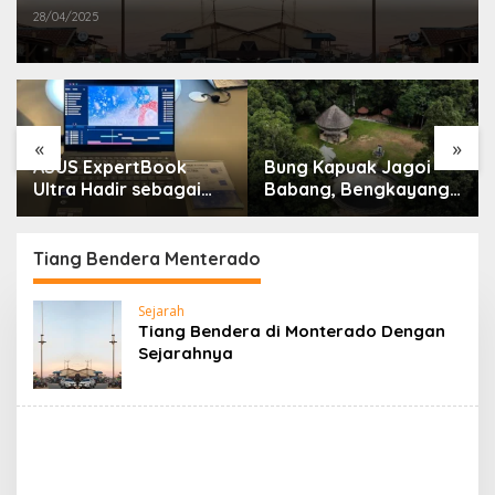
28/04/2025
«
»
ASUS ExpertBook
Bung Kapuak Jagoi
Ultra Hadir sebagai
Babang, Bengkayang
Laptop Flagship untuk
Menurut Pendapat
Produktivitas Berbasis
Saya
AI
Tiang Bendera Menterado
Sejarah
Tiang Bendera di Monterado Dengan
Sejarahnya