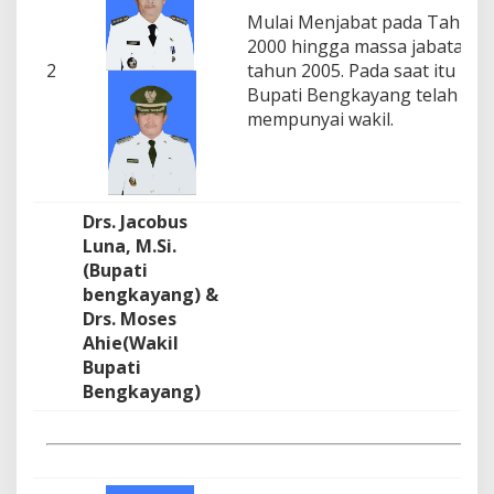
a
Mulai Menjabat pada Tahun
T
2000 hingga massa jabatann
a
2
tahun 2005. Pada saat itu
h
u
Bupati Bengkayang telah
n
mempunyai wakil.
1
9
9
9
Drs. Jacobus
Luna, M.Si.
(Bupati
bengkayang) &
Drs. Moses
Ahie(Wakil
Bupati
Bengkayang)