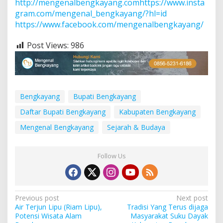
http://mengenalbengkayang.comhttps://www.insta
gram.com/mengenal_bengkayang/?hl=id
https://www.facebook.com/mengenalbengkayang/
Post Views:
986
Bengkayang
Bupati Bengkayang
Daftar Bupati Bengkayang
Kabupaten Bengkayang
Mengenal Bengkayang
Sejarah & Budaya
Follow Us
P
Previous post
Next post
Air Terjun Lipu (Riam Lipu),
Tradisi Yang Terus dijaga
o
Potensi Wisata Alam
Masyarakat Suku Dayak