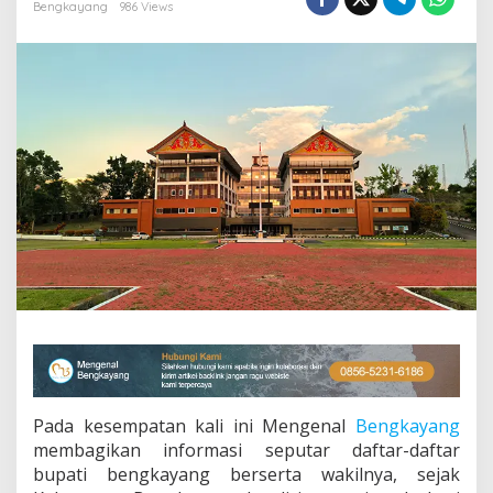
a
Bengkayang
986 Views
l
i
a
n
?
D
a
f
t
a
r
B
u
p
a
t
i
B
e
n
g
Pada kesempatan kali ini Mengenal
Bengkayang
k
membagikan informasi seputar daftar-daftar
a
bupati bengkayang berserta wakilnya, sejak
y