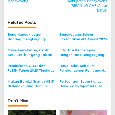
s
Bengkayang
Kabupaten Bengkayang
“SIRAK’NG OHE (Antar
t
Batu)”
n
Related Posts
a
v
Bung Kapuak Jagoi
Bengkayang Sukses
i
Babang, Bengkayang
Laksanakan API Award 2025
g
Menurut Pendapat Saya
Pulau Lemukutan, Cerita
Info Taxi Bengkayang,
a
Seru Berlibur yang Tak Bisa
Dengan Rute Bengkayang
t
Dilupakan
ke Singkawang
i
Pembukaan O2SN dan
Ritual Adat Sebelum
FLS3N Tahun 2025 Tingkat
Pembangunan Pembangkit
o
Kecamatan Dibuka Bupati
Listrik Tenaga Mikro Hidro
n
Bengkayang
(PLTMH)
Makan Bergizi Gratis (MBG)
Perjuangan Sebastianus
di Bengkayang Mulai Diuji
Darwis dan Syamsul Rizal 2
Coba
Periode, Menuju
Bengkayang 1
Don't Miss