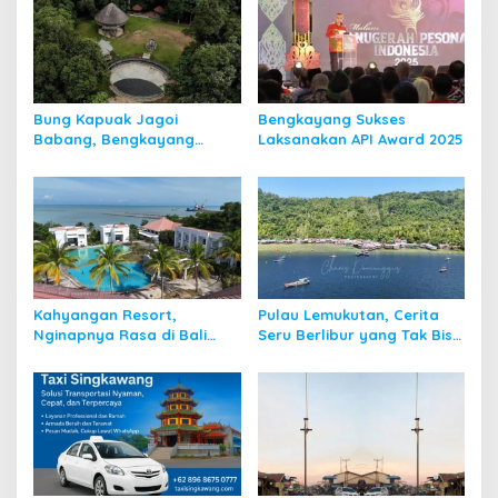
Bung Kapuak Jagoi
Bengkayang Sukses
Babang, Bengkayang
Laksanakan API Award 2025
Menurut Pendapat Saya
Kahyangan Resort,
Pulau Lemukutan, Cerita
Nginapnya Rasa di Bali
Seru Berlibur yang Tak Bisa
Padahal di Kalbar
Dilupakan