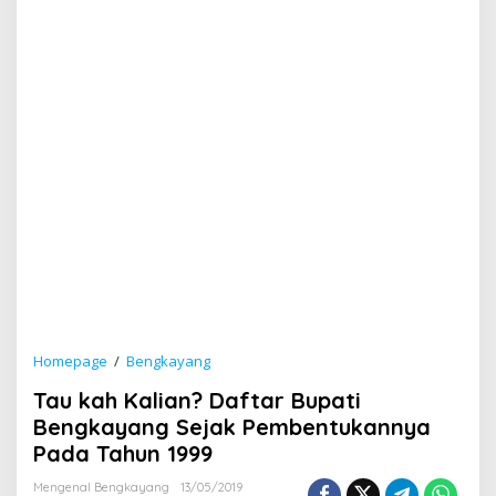
Homepage
/
Bengkayang
T
a
Tau kah Kalian? Daftar Bupati
u
k
Bengkayang Sejak Pembentukannya
a
Pada Tahun 1999
h
K
Mengenal Bengkayang
13/05/2019