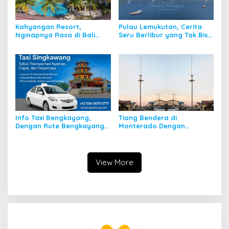
Kahyangan Resort,
Pulau Lemukutan, Cerita
Nginapnya Rasa di Bali
Seru Berlibur yang Tak Bisa
Padahal di Kalbar
Dilupakan
Info Taxi Bengkayang,
Tiang Bendera di
Dengan Rute Bengkayang
Monterado Dengan
ke Singkawang
Sejarahnya
View More