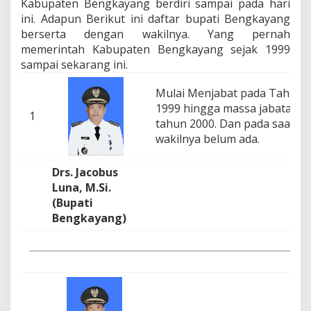
Kabupaten Bengkayang berdiri sampai pada hari
a
n
ini. Adapun Berikut ini daftar bupati Bengkayang
g
berserta dengan wakilnya. Yang pernah
S
memerintah Kabupaten Bengkayang sejak 1999
e
sampai sekarang ini.
j
a
Mulai Menjabat pada Tahun
k
P
1999 hingga massa jabatann
1
e
tahun 2000. Dan pada saat itu
m
wakilnya belum ada.
b
e
n
Drs. Jacobus
t
Luna, M.Si.
u
(Bupati
k
Bengkayang)
a
n
n
y
a
P
a
d