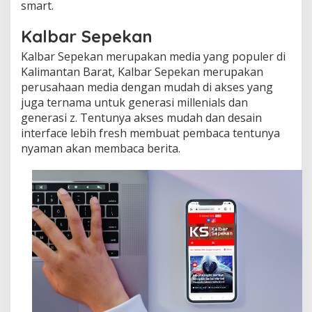
smart.
Kalbar Sepekan
Kalbar Sepekan merupakan media yang populer di
Kalimantan Barat, Kalbar Sepekan merupakan
perusahaan media dengan mudah di akses yang
juga ternama untuk generasi millenials dan
generasi z. Tentunya akses mudah dan desain
interface lebih fresh membuat pembaca tentunya
nyaman akan membaca berita.