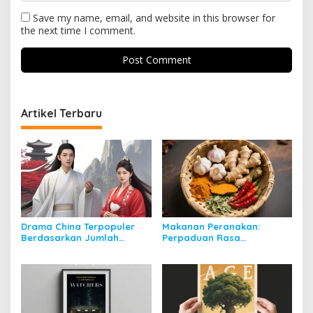
Save my name, email, and website in this browser for
the next time I comment.
Artikel Terbaru
Drama China Terpopuler
Makanan Peranakan:
Berdasarkan Jumlah
Perpaduan Rasa
Review Positif di Weibo
Nusantara dan Budaya
Tionghoa