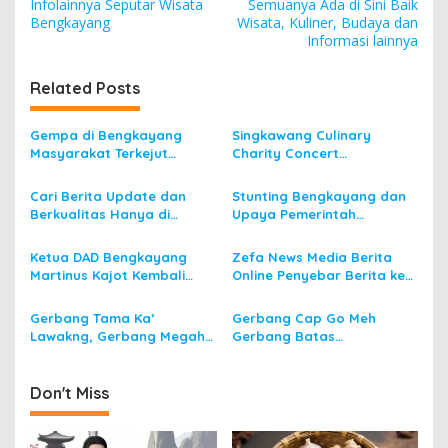
o
Infolainnya Seputar Wisata
Semuanya Ada di Sini Baik
s
Bengkayang
Wisata, Kuliner, Budaya dan
Informasi lainnya
t
n
Related Posts
a
v
Gempa di Bengkayang
Singkawang Culinary
Masyarakat Terkejut
Charity Concert
i
dengan Geteran yang
Memajukan UMKM di Kota
g
terjadi
Singkawang
Cari Berita Update dan
Stunting Bengkayang dan
Berkualitas Hanya di
Upaya Pemerintah
a
Kalbar Sepekan
Kabupaten Bengkayang
t
Menurunkan Stunting
Ketua DAD Bengkayang
Zefa News Media Berita
i
Martinus Kajot Kembali
Online Penyebar Berita ke
Terpilih
Seluruh Pelosok Negeri
o
Gerbang Tama Ka’
Gerbang Cap Go Meh
n
Lawakng, Gerbang Megah
Gerbang Batas
Khas Suku Dayak Batas
Singkawang dan
Singkawang – Bengkayang
Bengkayang
Don't Miss